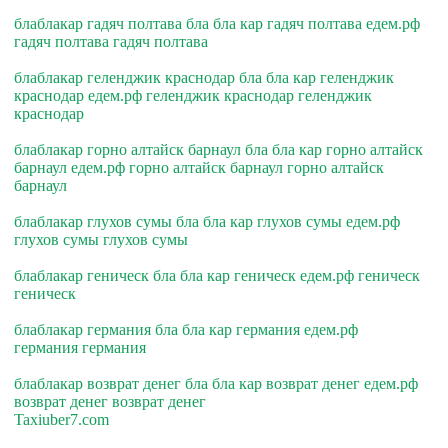
блаблакар гадяч полтава бла бла кар гадяч полтава едем.рф
гадяч полтава гадяч полтава
блаблакар геленджик краснодар бла бла кар геленджик
краснодар едем.рф геленджик краснодар геленджик
краснодар
блаблакар горно алтайск барнаул бла бла кар горно алтайск
барнаул едем.рф горно алтайск барнаул горно алтайск
барнаул
блаблакар глухов сумы бла бла кар глухов сумы едем.рф
глухов сумы глухов сумы
блаблакар геническ бла бла кар геническ едем.рф геническ
геническ
блаблакар германия бла бла кар германия едем.рф
германия германия
блаблакар возврат денег бла бла кар возврат денег едем.рф
возврат денег возврат денег
Taxiuber7.com