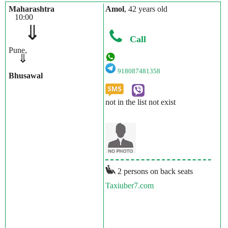
Maharashtra
Amol
, 42 years old
10:00
⇓
Call
Pune,
⇓
918087481358
Bhusawal
not in the list not exist
2 persons on back seats
Taxiuber7.com