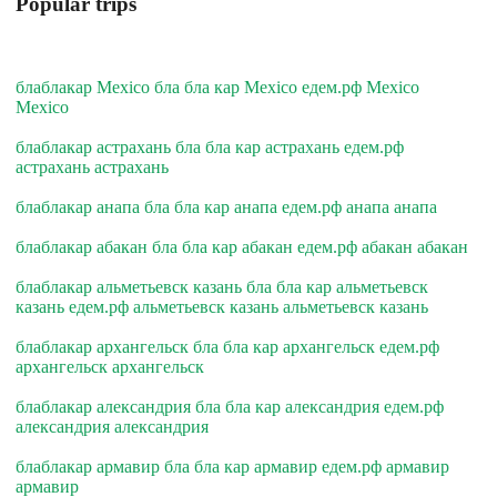
Popular trips
блаблакар Mexico бла бла кар Mexico едем.рф Mexico
Mexico
блаблакар астрахань бла бла кар астрахань едем.рф
астрахань астрахань
блаблакар анапа бла бла кар анапа едем.рф анапа анапа
блаблакар абакан бла бла кар абакан едем.рф абакан абакан
блаблакар альметьевск казань бла бла кар альметьевск
казань едем.рф альметьевск казань альметьевск казань
блаблакар архангельск бла бла кар архангельск едем.рф
архангельск архангельск
блаблакар александрия бла бла кар александрия едем.рф
александрия александрия
блаблакар армавир бла бла кар армавир едем.рф армавир
армавир