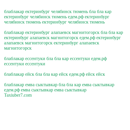
блаблакар ектеринбург челябинск тюмень бла бла кар
ектеринбург челябинск тюмень едем.рф ектеринбург
челябинск тюмень ектеринбург челябинск тюмень
блаблакар ектеринбург алапаевск магнитогорск бла бла кар
ектеринбург алапаевск магнитогорск едем.рф ектеринбург
алапаевск магнитогорск ектеринбург алапаевск
магнитогорск
блаблакар ессентуки бла бла кар ессентуки едем.рф
ессентуки ессентуки
блаблакар ейск бла бла кар ейск едем.рф ейск ейск
блаблакар емва сыктывкар бла бла кар емва сыктывкар
едем.рф емва сыктывкар емва сыктывкар
Taxiuber7.com