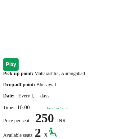
Play
Pick-up point:
Maharashtra, Aurangabad
Drop-off point:
Bhusawal
Date:
Every I, days
10:00
Time:
Taxiuber7.com
250
Price per seat:
INR
2
Available seats:
X