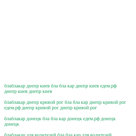
блаблакар днепр киев бла бла кар днепр киев едем.рф
днепр киев днепр киев
блаблакар днепр кривой рог бла бла кар днепр кривой рог
едем.рф днепр кривой рог днепр кривой рог
блаблакар донецк бла бла кар донецк едем.рф донецк
донецк
блаблакар для водителей бла бла кар для водителей