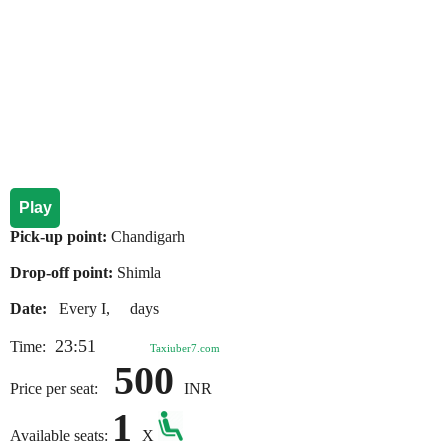
Play
Pick-up point:
Chandigarh
Drop-off point:
Shimla
Date:
Every I, days
23:51
Time:
Taxiuber7.com
500
Price per seat:
INR
1
Available seats:
X