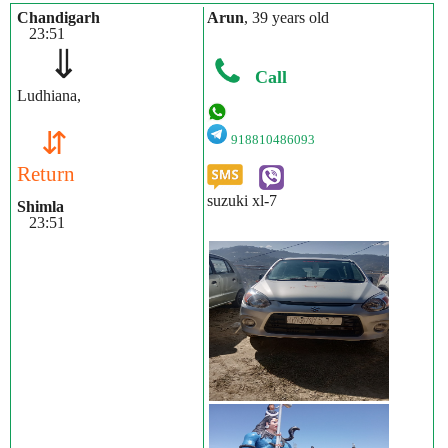
Chandigarh
Arun
, 39 years old
23:51
⇓
Call
Ludhiana,
⇵
918810486093
Return
suzuki xl-7
Shimla
23:51