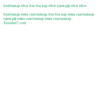
блаблакар ейск бла бла кар ейск едем.рф ейск ейск
блаблакар емва сыктывкар бла бла кар емва сыктывкар
едем.рф емва сыктывкар емва сыктывкар
Taxiuber7.com