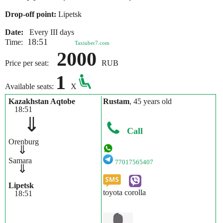
Drop-off point:
Lipetsk
Date:
Every III days
18:51
Time:
Taxiuber7.com
2000
Price per seat:
RUB
1
Available seats:
X
Kazakhstan Aqtobe
Rustam
, 45 years old
18:51
⇓
Call
Orenburg
⇓
Samara
77017565407
⇓
Lipetsk
toyota corolla
18:51