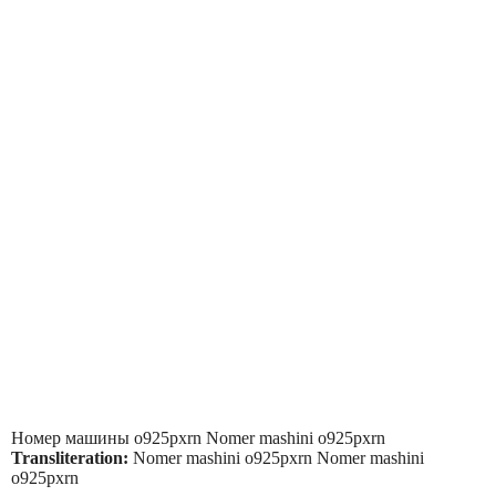
Номер машины o925pxrn Nomer mashini o925pxrn
Transliteration:
Nomer mashini o925pxrn Nomer mashini
o925pxrn