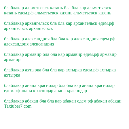
блаблакар альметьевск казань бла бла кар альметьевск
казань едем.рф альметьевск казань альметьевск казань
блаблакар архангельск бла бла кар архангельск едем.рф
архангельск архангельск
блаблакар александрия бла бла кар александрия едем.рф
александрия александрия
блаблакар армавир бла бла кар армавир едем.рф армавир
армавир
блаблакар ахтырка бла бла кар ахтырка едем.рф ахтырка
ахтырка
блаблакар анапа краснодар бла бла кар анапа краснодар
едем.рф анапа краснодар анапа краснодар
блаблакар абакан бла бла кар абакан едем.рф абакан абакан
Taxiuber7.com