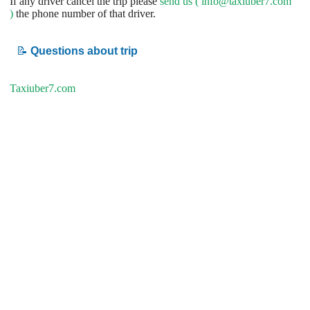
If any driver cancel the trip please
send us (
info@taxiuber7.com
)
the phone number of that driver.
📝
Questions about trip
Taxiuber7.com