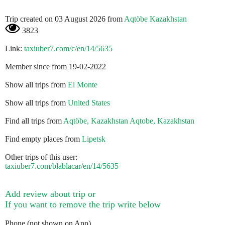
Trip created on 03 August 2026 from
Aqtöbe Kazakhstan
3823
Link:
taxiuber7.com/c/en/14/5635
Member since from 19-02-2022
Show all trips from
El Monte
Show all trips from
United States
Find all trips from
Aqtöbe, Kazakhstan Aqtobe, Kazakhstan
Find empty places from
Lipetsk
Other trips of this user:
taxiuber7.com/blablacar/en/14/5635
Add review about trip or
If you want to remove the trip write below
Phone (not shown on App)