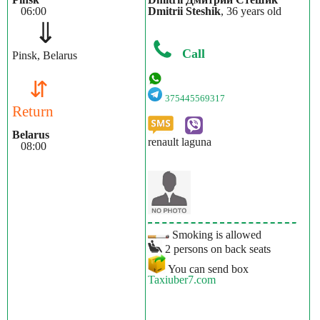
06:00
Dmitrii Steshik
, 36 years old
⇓
Call
Pinsk, Belarus
⇵
375445569317
Return
Belarus
renault laguna
08:00
Smoking is allowed
2 persons on back seats
You can send box
Taxiuber7.com