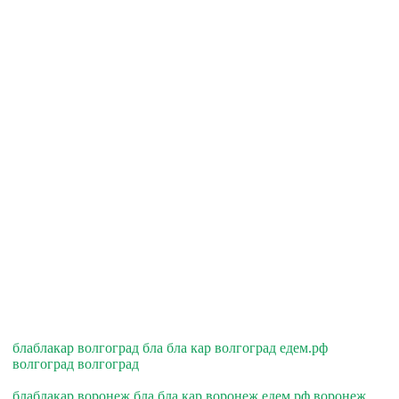
блаблакар волгоград бла бла кар волгоград едем.рф
волгоград волгоград
блаблакар воронеж бла бла кар воронеж едем.рф воронеж