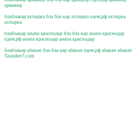
армавир
блаблакар ахтырка бла бла кар ахтырка едем.рф ахтырка
ахтырка
блаблакар анапа краснодар бла бла кар анапа краснодар
едем.рф анапа краснодар анапа краснодар
блаблакар абакан бла бла кар абакан едем.рф абакан абакан
Taxiuber7.com