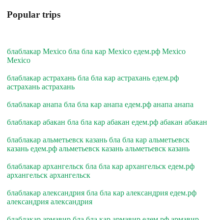
Popular trips
блаблакар Mexico бла бла кар Mexico едем.рф Mexico
Mexico
блаблакар астрахань бла бла кар астрахань едем.рф
астрахань астрахань
блаблакар анапа бла бла кар анапа едем.рф анапа анапа
блаблакар абакан бла бла кар абакан едем.рф абакан абакан
блаблакар альметьевск казань бла бла кар альметьевск
казань едем.рф альметьевск казань альметьевск казань
блаблакар архангельск бла бла кар архангельск едем.рф
архангельск архангельск
блаблакар александрия бла бла кар александрия едем.рф
александрия александрия
блаблакар армавир бла бла кар армавир едем.рф армавир