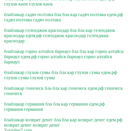
глухов киев глухов киев
блаблакар гадяч полтава бла бла кар гадяч полтава едем.рф
гадяч полтава гадяч полтава
блаблакар геленджик краснодар бла бла кар геленджик
краснодар едем.рф геленджик краснодар геленджик
краснодар
блаблакар горно алтайск барнаул бла бла кар горно алтайск
барнаул едем.рф горно алтайск барнаул горно алтайск
барнаул
блаблакар глухов сумы бла бла кар глухов сумы едем.рф
глухов сумы глухов сумы
блаблакар геническ бла бла кар геническ едем.рф геническ
геническ
блаблакар германия бла бла кар германия едем.рф
германия германия
блаблакар возврат денег бла бла кар возврат денег едем.рф
возврат денег возврат денег
Taxiuber7.com