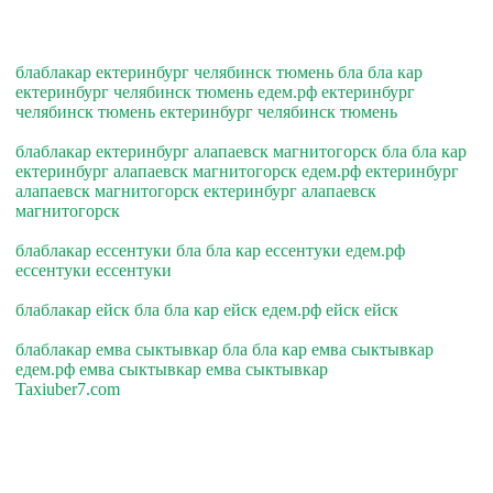
блаблакар ектеринбург челябинск тюмень бла бла кар
ектеринбург челябинск тюмень едем.рф ектеринбург
челябинск тюмень ектеринбург челябинск тюмень
блаблакар ектеринбург алапаевск магнитогорск бла бла кар
ектеринбург алапаевск магнитогорск едем.рф ектеринбург
алапаевск магнитогорск ектеринбург алапаевск
магнитогорск
блаблакар ессентуки бла бла кар ессентуки едем.рф
ессентуки ессентуки
блаблакар ейск бла бла кар ейск едем.рф ейск ейск
блаблакар емва сыктывкар бла бла кар емва сыктывкар
едем.рф емва сыктывкар емва сыктывкар
Taxiuber7.com