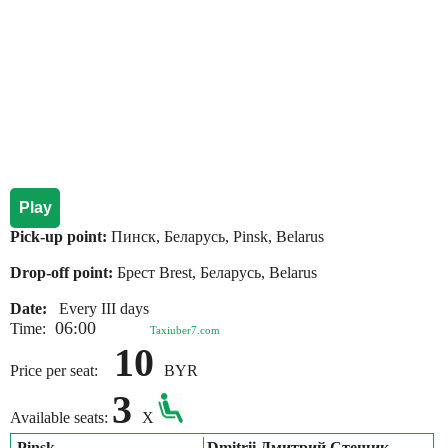
Play
Pick-up point:
Пинск, Беларусь, Pinsk, Belarus
Drop-off point:
Брест Brest, Беларусь, Belarus
Date:
Every III days
06:00
Time:
Taxiuber7.com
10
Price per seat:
BYR
3
Available seats:
X
Pinsk
Dmitrii Дмитрий Стешик