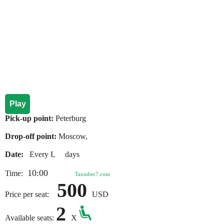
Play
Pick-up point:
Peterburg
Drop-off point:
Moscow,
Date:
Every I, days
10:00
Time:
Taxiuber7.com
500
Price per seat:
USD
2
Available seats:
X