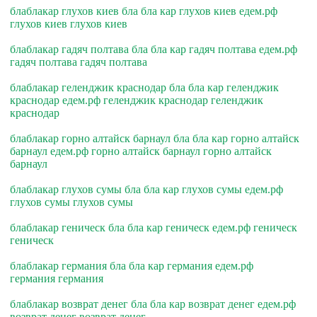
блаблакар глухов киев бла бла кар глухов киев едем.рф
глухов киев глухов киев
блаблакар гадяч полтава бла бла кар гадяч полтава едем.рф
гадяч полтава гадяч полтава
блаблакар геленджик краснодар бла бла кар геленджик
краснодар едем.рф геленджик краснодар геленджик
краснодар
блаблакар горно алтайск барнаул бла бла кар горно алтайск
барнаул едем.рф горно алтайск барнаул горно алтайск
барнаул
блаблакар глухов сумы бла бла кар глухов сумы едем.рф
глухов сумы глухов сумы
блаблакар геническ бла бла кар геническ едем.рф геническ
геническ
блаблакар германия бла бла кар германия едем.рф
германия германия
блаблакар возврат денег бла бла кар возврат денег едем.рф
возврат денег возврат денег