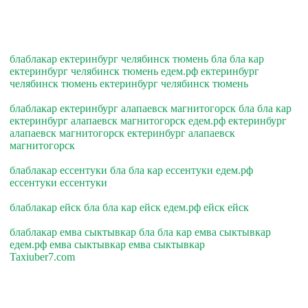
блаблакар ектеринбург челябинск тюмень бла бла кар
ектеринбург челябинск тюмень едем.рф ектеринбург
челябинск тюмень ектеринбург челябинск тюмень
блаблакар ектеринбург алапаевск магнитогорск бла бла кар
ектеринбург алапаевск магнитогорск едем.рф ектеринбург
алапаевск магнитогорск ектеринбург алапаевск
магнитогорск
блаблакар ессентуки бла бла кар ессентуки едем.рф
ессентуки ессентуки
блаблакар ейск бла бла кар ейск едем.рф ейск ейск
блаблакар емва сыктывкар бла бла кар емва сыктывкар
едем.рф емва сыктывкар емва сыктывкар
Taxiuber7.com