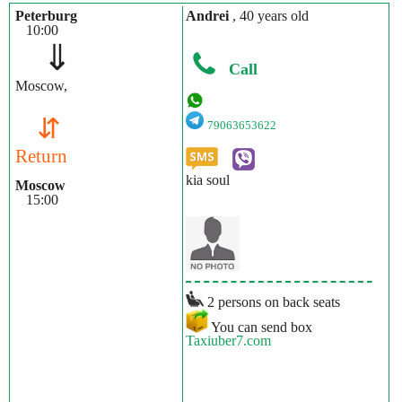
Peterburg
Andrei
, 40 years old
10:00
⇓
Call
Moscow,
⇵
79063653622
Return
kia soul
Moscow
15:00
2 persons on back seats
You can send box
Taxiuber7.com