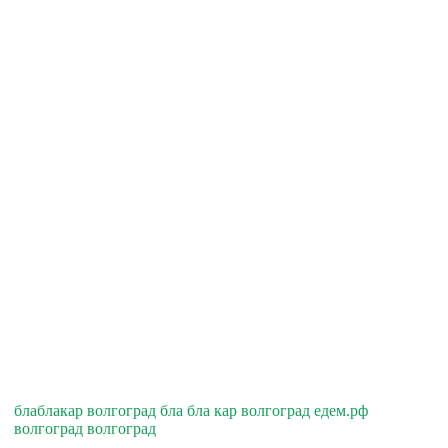
блаблакар волгоград бла бла кар волгоград едем.рф
волгоград волгоград