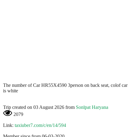
The number of Car HR55X4590 3person on back seat, colof car
is white
Trip created on 03 August 2026 from
Sonīpat Haryana
2079
Link:
taxiuber7.com/c/en/14/594
Member since from 06-03-2020