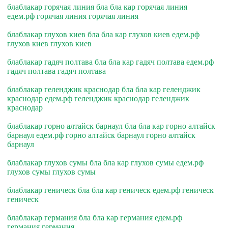
блаблакар горячая линия бла бла кар горячая линия
едем.рф горячая линия горячая линия
блаблакар глухов киев бла бла кар глухов киев едем.рф
глухов киев глухов киев
блаблакар гадяч полтава бла бла кар гадяч полтава едем.рф
гадяч полтава гадяч полтава
блаблакар геленджик краснодар бла бла кар геленджик
краснодар едем.рф геленджик краснодар геленджик
краснодар
блаблакар горно алтайск барнаул бла бла кар горно алтайск
барнаул едем.рф горно алтайск барнаул горно алтайск
барнаул
блаблакар глухов сумы бла бла кар глухов сумы едем.рф
глухов сумы глухов сумы
блаблакар геническ бла бла кар геническ едем.рф геническ
геническ
блаблакар германия бла бла кар германия едем.рф
германия германия