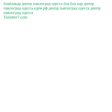
блаблакар днепр павлоград одесса бла бла кар днепр
павлоград одесса едем.рф днепр павлоград одесса днепр
павлоград одесса
Taxiuber7.com