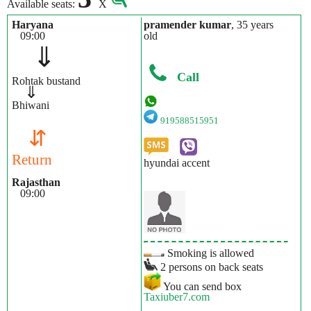
Available seats:
X
Haryana
pramender kumar
, 35 years
09:00
old
⇓
Call
Rohtak bustand
⇓
Bhiwani
919588515951
⇵
Return
hyundai accent
Rajasthan
09:00
Smoking is allowed
2 persons on back seats
You can send box
Taxiuber7.com