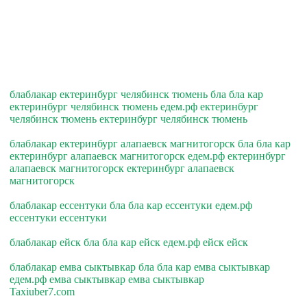
блаблакар ектеринбург челябинск тюмень бла бла кар
ектеринбург челябинск тюмень едем.рф ектеринбург
челябинск тюмень ектеринбург челябинск тюмень
блаблакар ектеринбург алапаевск магнитогорск бла бла кар
ектеринбург алапаевск магнитогорск едем.рф ектеринбург
алапаевск магнитогорск ектеринбург алапаевск
магнитогорск
блаблакар ессентуки бла бла кар ессентуки едем.рф
ессентуки ессентуки
блаблакар ейск бла бла кар ейск едем.рф ейск ейск
блаблакар емва сыктывкар бла бла кар емва сыктывкар
едем.рф емва сыктывкар емва сыктывкар
Taxiuber7.com