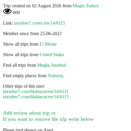
Trip created on 02 August 2026 from
Mugla Turkey
600
Link:
taxiuber7.com/c/en/14/6115
Member since from 25-06-2022
Show all trips from
El Monte
Show all trips from
United States
Find all trips from
Mugla, Istanbul
Find empty places from
Trabzon,
Other trips of this user:
taxiuber7.com/blablacar/en/14/6111
taxiuber7.com/blablacar/en/14/6115
Add review about trip or
If you want to remove the trip write below
Phone (not shown on App)