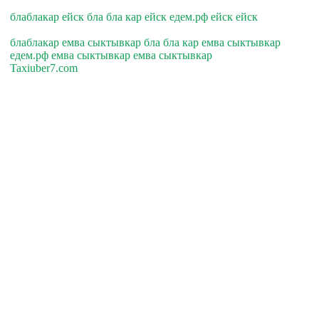
блаблакар ейск бла бла кар ейск едем.рф ейск ейск
блаблакар емва сыктывкар бла бла кар емва сыктывкар
едем.рф емва сыктывкар емва сыктывкар
Taxiuber7.com