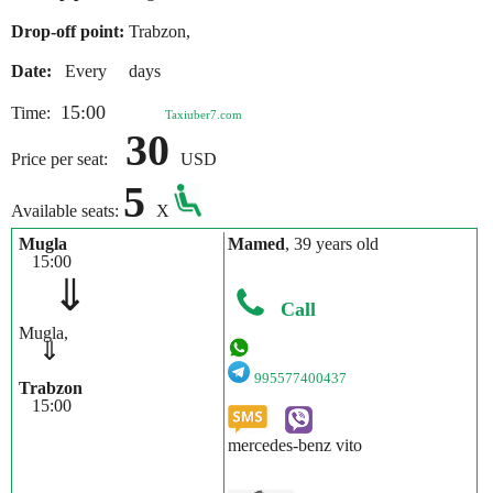
Drop-off point:
Trabzon,
Date:
Every days
15:00
Time:
Taxiuber7.com
30
Price per seat:
USD
5
Available seats:
X
Mugla
Mamed
, 39 years old
15:00
⇓
Call
Mugla,
⇓
995577400437
Trabzon
15:00
mercedes-benz vito