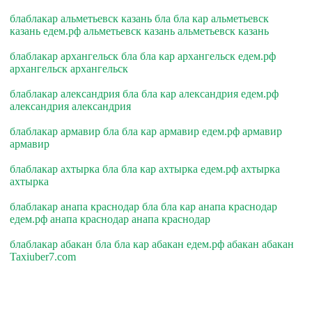
блаблакар альметьевск казань бла бла кар альметьевск
казань едем.рф альметьевск казань альметьевск казань
блаблакар архангельск бла бла кар архангельск едем.рф
архангельск архангельск
блаблакар александрия бла бла кар александрия едем.рф
александрия александрия
блаблакар армавир бла бла кар армавир едем.рф армавир
армавир
блаблакар ахтырка бла бла кар ахтырка едем.рф ахтырка
ахтырка
блаблакар анапа краснодар бла бла кар анапа краснодар
едем.рф анапа краснодар анапа краснодар
блаблакар абакан бла бла кар абакан едем.рф абакан абакан
Taxiuber7.com