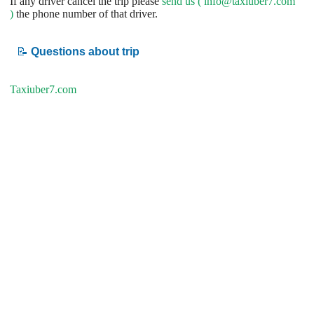
If any driver cancel the trip please
send us (
info@taxiuber7.com
)
the phone number of that driver.
📝
Questions about trip
Taxiuber7.com