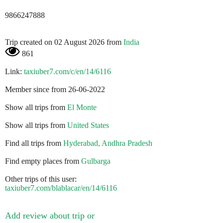
9866247888
Trip created on 02 August 2026 from
India
861
Link:
taxiuber7.com/c/en/14/6116
Member since from 26-06-2022
Show all trips from
El Monte
Show all trips from
United States
Find all trips from
Hyderabad, Andhra Pradesh
Find empty places from
Gulbarga
Other trips of this user:
taxiuber7.com/blablacar/en/14/6116
Add review about trip or