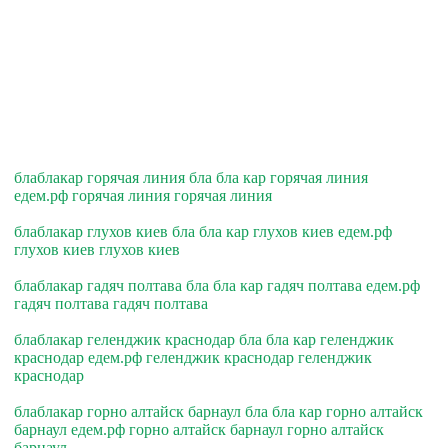
блаблакар горячая линия бла бла кар горячая линия
едем.рф горячая линия горячая линия
блаблакар глухов киев бла бла кар глухов киев едем.рф
глухов киев глухов киев
блаблакар гадяч полтава бла бла кар гадяч полтава едем.рф
гадяч полтава гадяч полтава
блаблакар геленджик краснодар бла бла кар геленджик
краснодар едем.рф геленджик краснодар геленджик
краснодар
блаблакар горно алтайск барнаул бла бла кар горно алтайск
барнаул едем.рф горно алтайск барнаул горно алтайск
барнаул