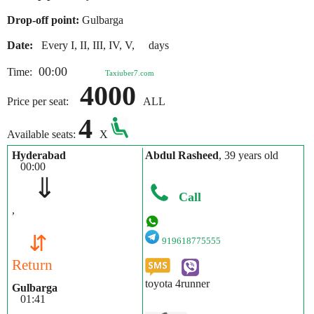
Drop-off point:
Gulbarga
Date:
Every I, II, III, IV, V, days
00:00
Time:
Taxiuber7.com
4000
Price per seat:
ALL
4
Available seats:
X
Hyderabad
Abdul Rasheed
, 39 years old
00:00
⇓
Call
,
⇵
919618775555
Return
toyota 4runner
Gulbarga
01:41