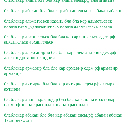
блаблакар анапа бла бла кар анапа едем.рф анапа анапа
блаблакар абакан бла бла кар абакан едем.рф абакан абакан
блаблакар альметьевск казань бла бла кар альметьевск
казань едем.рф альметьевск казань альметьевск казань
блаблакар архангельск бла бла кар архангельск едем.рф
архангельск архангельск
блаблакар александрия бла бла кар александрия едем.рф
александрия александрия
блаблакар армавир бла бла кар армавир едем.рф армавир
армавир
блаблакар ахтырка бла бла кар ахтырка едем.рф ахтырка
ахтырка
блаблакар анапа краснодар бла бла кар анапа краснодар
едем.рф анапа краснодар анапа краснодар
блаблакар абакан бла бла кар абакан едем.рф абакан абакан
Taxiuber7.com