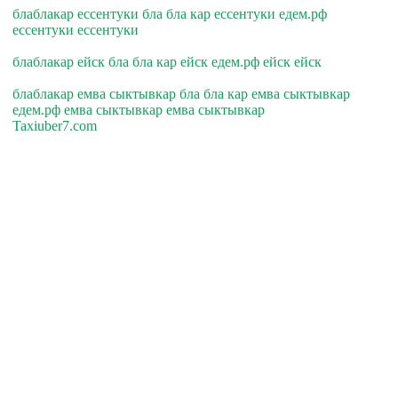
блаблакар ессентуки бла бла кар ессентуки едем.рф
ессентуки ессентуки
блаблакар ейск бла бла кар ейск едем.рф ейск ейск
блаблакар емва сыктывкар бла бла кар емва сыктывкар
едем.рф емва сыктывкар емва сыктывкар
Taxiuber7.com