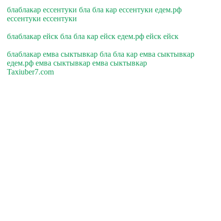
блаблакар ессентуки бла бла кар ессентуки едем.рф
ессентуки ессентуки
блаблакар ейск бла бла кар ейск едем.рф ейск ейск
блаблакар емва сыктывкар бла бла кар емва сыктывкар
едем.рф емва сыктывкар емва сыктывкар
Taxiuber7.com