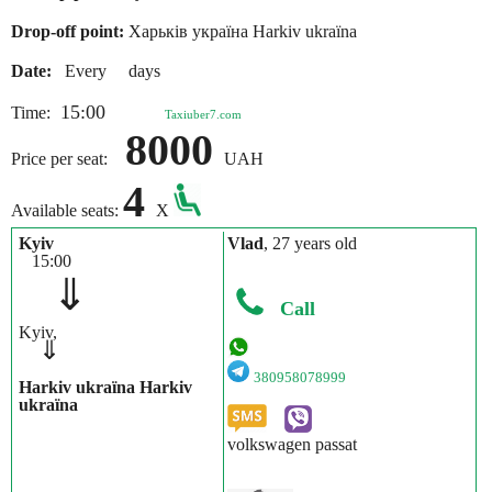
Drop-off point:
Харьків україна Harkіv ukraїna
Date:
Every days
15:00
Time:
Taxiuber7.com
8000
Price per seat:
UAH
4
Available seats:
X
Kyiv
Vlad
, 27 years old
15:00
⇓
Call
Kyiv,
⇓
380958078999
Harkіv ukraїna Harkіv
ukraїna
volkswagen passat