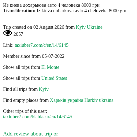
Из киева дохарькова авто 4 человека 8000 грн
Transliteration:
Iz kieva doharkova avto 4 cheloveka 8000 grn
Trip created on 02 August 2026 from
Kyiv Ukraine
2057
Link:
taxiuber7.com/c/en/14/6145
Member since from 05-07-2022
Show all trips from
El Monte
Show all trips from
United States
Find all trips from
Kyiv
Find empty places from
Харьків україна Harkіv ukraїna
Other trips of this user:
taxiuber7.com/blablacar/en/14/6145
Add review about trip or