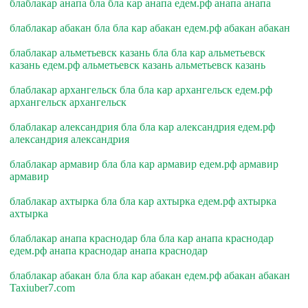
блаблакар анапа бла бла кар анапа едем.рф анапа анапа
блаблакар абакан бла бла кар абакан едем.рф абакан абакан
блаблакар альметьевск казань бла бла кар альметьевск
казань едем.рф альметьевск казань альметьевск казань
блаблакар архангельск бла бла кар архангельск едем.рф
архангельск архангельск
блаблакар александрия бла бла кар александрия едем.рф
александрия александрия
блаблакар армавир бла бла кар армавир едем.рф армавир
армавир
блаблакар ахтырка бла бла кар ахтырка едем.рф ахтырка
ахтырка
блаблакар анапа краснодар бла бла кар анапа краснодар
едем.рф анапа краснодар анапа краснодар
блаблакар абакан бла бла кар абакан едем.рф абакан абакан
Taxiuber7.com