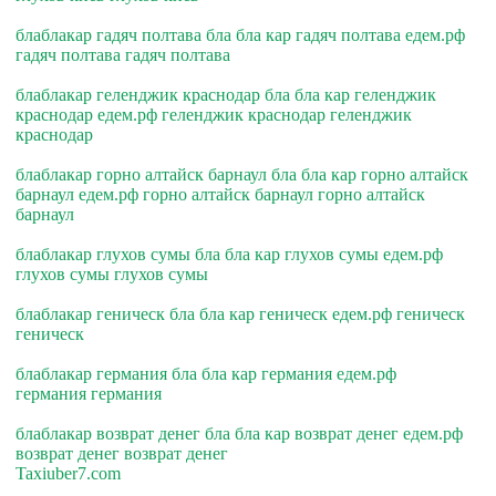
блаблакар гадяч полтава бла бла кар гадяч полтава едем.рф
гадяч полтава гадяч полтава
блаблакар геленджик краснодар бла бла кар геленджик
краснодар едем.рф геленджик краснодар геленджик
краснодар
блаблакар горно алтайск барнаул бла бла кар горно алтайск
барнаул едем.рф горно алтайск барнаул горно алтайск
барнаул
блаблакар глухов сумы бла бла кар глухов сумы едем.рф
глухов сумы глухов сумы
блаблакар геническ бла бла кар геническ едем.рф геническ
геническ
блаблакар германия бла бла кар германия едем.рф
германия германия
блаблакар возврат денег бла бла кар возврат денег едем.рф
возврат денег возврат денег
Taxiuber7.com