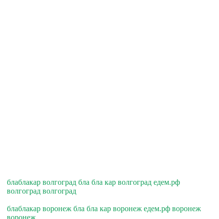
блаблакар волгоград бла бла кар волгоград едем.рф
волгоград волгоград
блаблакар воронеж бла бла кар воронеж едем.рф воронеж
воронеж