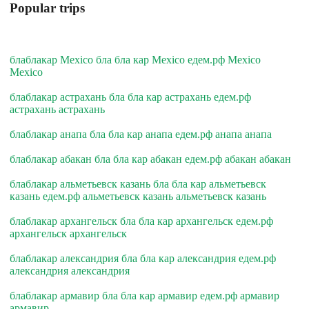
Popular trips
блаблакар Mexico бла бла кар Mexico едем.рф Mexico
Mexico
блаблакар астрахань бла бла кар астрахань едем.рф
астрахань астрахань
блаблакар анапа бла бла кар анапа едем.рф анапа анапа
блаблакар абакан бла бла кар абакан едем.рф абакан абакан
блаблакар альметьевск казань бла бла кар альметьевск
казань едем.рф альметьевск казань альметьевск казань
блаблакар архангельск бла бла кар архангельск едем.рф
архангельск архангельск
блаблакар александрия бла бла кар александрия едем.рф
александрия александрия
блаблакар армавир бла бла кар армавир едем.рф армавир
армавир