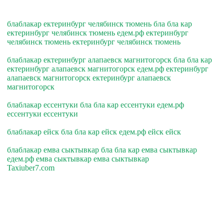
блаблакар ектеринбург челябинск тюмень бла бла кар
ектеринбург челябинск тюмень едем.рф ектеринбург
челябинск тюмень ектеринбург челябинск тюмень
блаблакар ектеринбург алапаевск магнитогорск бла бла кар
ектеринбург алапаевск магнитогорск едем.рф ектеринбург
алапаевск магнитогорск ектеринбург алапаевск
магнитогорск
блаблакар ессентуки бла бла кар ессентуки едем.рф
ессентуки ессентуки
блаблакар ейск бла бла кар ейск едем.рф ейск ейск
блаблакар емва сыктывкар бла бла кар емва сыктывкар
едем.рф емва сыктывкар емва сыктывкар
Taxiuber7.com