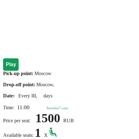
Play
Pick-up point:
Moscow
Drop-off point:
Moscow,
Date:
Every III, days
11:00
Time:
Taxiuber7.com
1500
Price per seat:
RUB
1
Available seats:
X