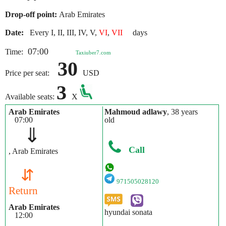
Drop-off point:
Arab Emirates
Date:
Every I, II, III, IV, V,
VI
,
VII
days
07:00
Time:
Taxiuber7.com
30
Price per seat:
USD
3
Available seats:
X
Arab Emirates
Mahmoud adlawy
, 38 years
07:00
old
⇓
Call
, Arab Emirates
⇵
971505028120
Return
Arab Emirates
hyundai sonata
12:00