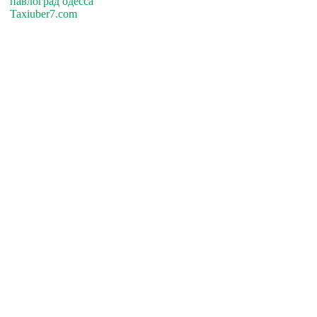
павлоград одесса
Taxiuber7.com