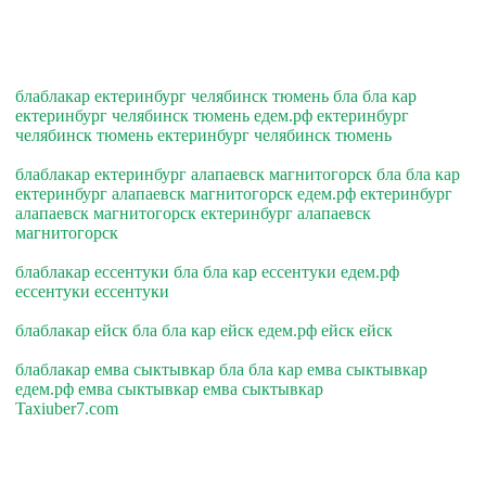
блаблакар ектеринбург челябинск тюмень бла бла кар
ектеринбург челябинск тюмень едем.рф ектеринбург
челябинск тюмень ектеринбург челябинск тюмень
блаблакар ектеринбург алапаевск магнитогорск бла бла кар
ектеринбург алапаевск магнитогорск едем.рф ектеринбург
алапаевск магнитогорск ектеринбург алапаевск
магнитогорск
блаблакар ессентуки бла бла кар ессентуки едем.рф
ессентуки ессентуки
блаблакар ейск бла бла кар ейск едем.рф ейск ейск
блаблакар емва сыктывкар бла бла кар емва сыктывкар
едем.рф емва сыктывкар емва сыктывкар
Taxiuber7.com