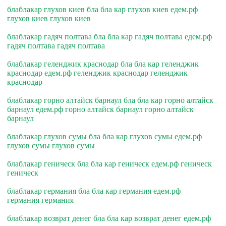
блаблакар глухов киев бла бла кар глухов киев едем.рф
глухов киев глухов киев
блаблакар гадяч полтава бла бла кар гадяч полтава едем.рф
гадяч полтава гадяч полтава
блаблакар геленджик краснодар бла бла кар геленджик
краснодар едем.рф геленджик краснодар геленджик
краснодар
блаблакар горно алтайск барнаул бла бла кар горно алтайск
барнаул едем.рф горно алтайск барнаул горно алтайск
барнаул
блаблакар глухов сумы бла бла кар глухов сумы едем.рф
глухов сумы глухов сумы
блаблакар геническ бла бла кар геническ едем.рф геническ
геническ
блаблакар германия бла бла кар германия едем.рф
германия германия
блаблакар возврат денег бла бла кар возврат денег едем.рф