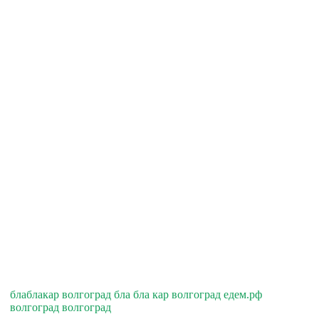
блаблакар волгоград бла бла кар волгоград едем.рф
волгоград волгоград