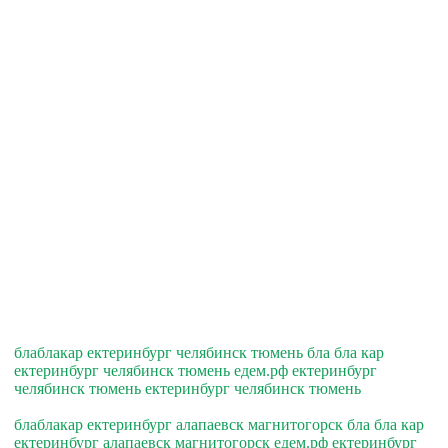
блаблакар ектеринбург челябинск тюмень бла бла кар
ектеринбург челябинск тюмень едем.рф ектеринбург
челябинск тюмень ектеринбург челябинск тюмень
блаблакар ектеринбург алапаевск магнитогорск бла бла кар
ектеринбург алапаевск магнитогорск едем.рф ектеринбург