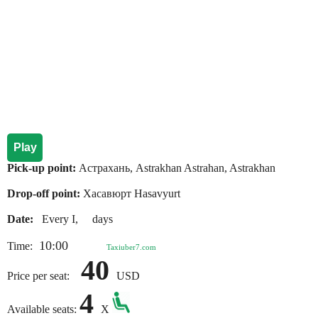
Play
Pick-up point:
Астрахань, Astrakhan Astrahan, Astrakhan
Drop-off point:
Хасавюрт Hasavyurt
Date:
Every I, days
10:00
Time:
Taxiuber7.com
40
Price per seat:
USD
4
Available seats:
X