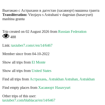
Выезжаю с Астрахани в дагестан (хасавюрт) машина гранта
Transliteration:
Viezjayu s Astrahani v dagestan (hasavyurt)
mashina granta
Trip created on 02 August 2026 from
Russian Federation
488
Link:
taxiuber7.com/c/en/14/6467
Member since from 04-10-2022
Show all trips from
El Monte
Show all trips from
United States
Find all trips from
Астрахань, Astrakhan Astrahan, Astrakhan
Find empty places from
Хасавюрт Hasavyurt
Other trips of this user:
taxiuber7.com/blablacar/en/14/6467