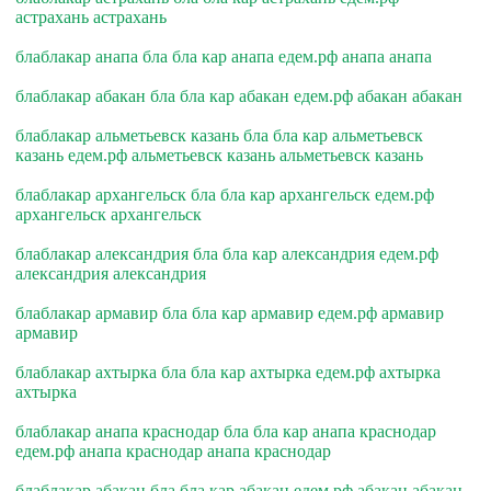
астрахань астрахань
блаблакар анапа бла бла кар анапа едем.рф анапа анапа
блаблакар абакан бла бла кар абакан едем.рф абакан абакан
блаблакар альметьевск казань бла бла кар альметьевск
казань едем.рф альметьевск казань альметьевск казань
блаблакар архангельск бла бла кар архангельск едем.рф
архангельск архангельск
блаблакар александрия бла бла кар александрия едем.рф
александрия александрия
блаблакар армавир бла бла кар армавир едем.рф армавир
армавир
блаблакар ахтырка бла бла кар ахтырка едем.рф ахтырка
ахтырка
блаблакар анапа краснодар бла бла кар анапа краснодар
едем.рф анапа краснодар анапа краснодар
блаблакар абакан бла бла кар абакан едем.рф абакан абакан