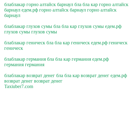
блаблакар горно алтайск барнаул бла бла кар горно алтайск
барнаул едем.рф горно алтайск барнаул горно алтайск
барнаул
блаблакар глухов сумы бла бла кар глухов сумы едем.рф
глухов сумы глухов сумы
блаблакар геническ бла бла кар геническ едем.рф геническ
геническ
блаблакар германия бла бла кар германия едем.рф
германия германия
блаблакар возврат денег бла бла кар возврат денег едем.рф
возврат денег возврат денег
Taxiuber7.com