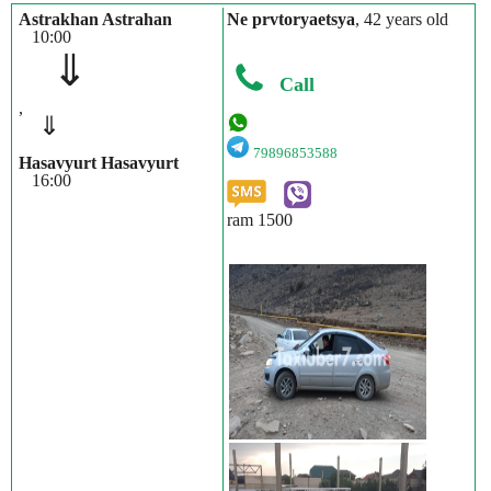
Astrakhan Astrahan
Ne prvtoryaetsya
, 42 years old
10:00
⇓
Call
,
⇓
79896853588
Hasavyurt Hasavyurt
16:00
ram 1500