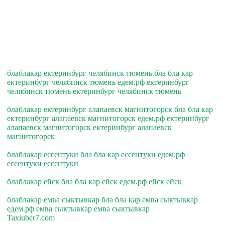
блаблакар ектеринбург челябинск тюмень бла бла кар
ектеринбург челябинск тюмень едем.рф ектеринбург
челябинск тюмень ектеринбург челябинск тюмень
блаблакар ектеринбург алапаевск магнитогорск бла бла кар
ектеринбург алапаевск магнитогорск едем.рф ектеринбург
алапаевск магнитогорск ектеринбург алапаевск
магнитогорск
блаблакар ессентуки бла бла кар ессентуки едем.рф
ессентуки ессентуки
блаблакар ейск бла бла кар ейск едем.рф ейск ейск
блаблакар емва сыктывкар бла бла кар емва сыктывкар
едем.рф емва сыктывкар емва сыктывкар
Taxiuber7.com