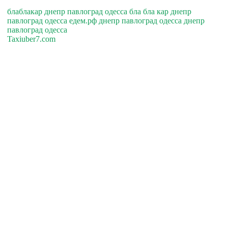
блаблакар днепр павлоград одесса бла бла кар днепр
павлоград одесса едем.рф днепр павлоград одесса днепр
павлоград одесса
Taxiuber7.com