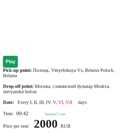
Play
Pick-up point:
Полоцк, Vitsyebskaya Vs, Belarus Polock,
Belarus
Drop-off point:
Москва, славянский бульвар Moskva,
slavyanskii bulvar
Date:
Every I, II, III, IV, V,
VI
,
VII
days
00:42
Time:
Taxiuber7.com
2000
Price per seat:
RUB