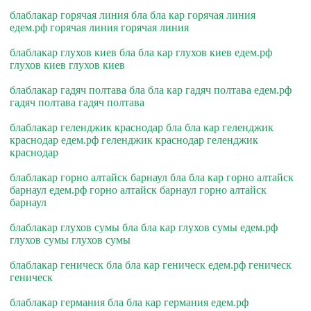
блаблакар горячая линия бла бла кар горячая линия
едем.рф горячая линия горячая линия
блаблакар глухов киев бла бла кар глухов киев едем.рф
глухов киев глухов киев
блаблакар гадяч полтава бла бла кар гадяч полтава едем.рф
гадяч полтава гадяч полтава
блаблакар геленджик краснодар бла бла кар геленджик
краснодар едем.рф геленджик краснодар геленджик
краснодар
блаблакар горно алтайск барнаул бла бла кар горно алтайск
барнаул едем.рф горно алтайск барнаул горно алтайск
барнаул
блаблакар глухов сумы бла бла кар глухов сумы едем.рф
глухов сумы глухов сумы
блаблакар геническ бла бла кар геническ едем.рф геническ
геническ
блаблакар германия бла бла кар германия едем.рф