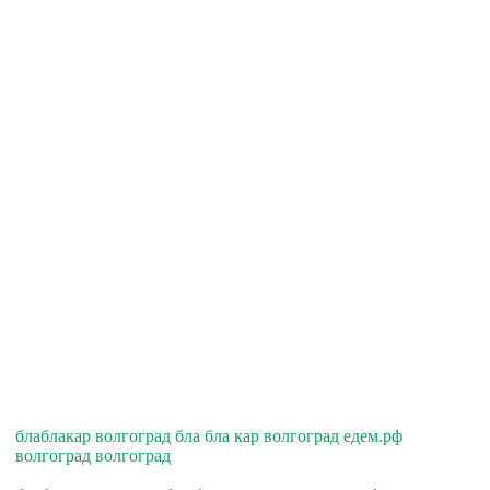
блаблакар волгоград бла бла кар волгоград едем.рф
волгоград волгоград