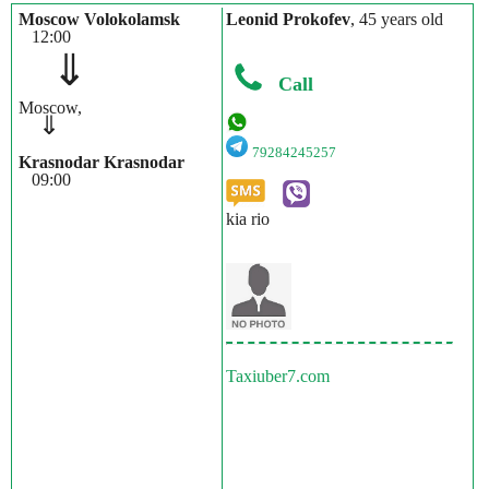
Moscow Volokolamsk
Leonid Prokofev
, 45 years old
12:00
⇓
Call
Moscow,
⇓
79284245257
Krasnodar Krasnodar
09:00
kia rio
Taxiuber7.com