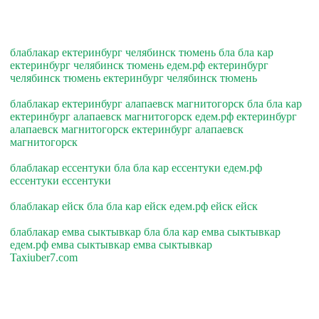
блаблакар ектеринбург челябинск тюмень бла бла кар
ектеринбург челябинск тюмень едем.рф ектеринбург
челябинск тюмень ектеринбург челябинск тюмень
блаблакар ектеринбург алапаевск магнитогорск бла бла кар
ектеринбург алапаевск магнитогорск едем.рф ектеринбург
алапаевск магнитогорск ектеринбург алапаевск
магнитогорск
блаблакар ессентуки бла бла кар ессентуки едем.рф
ессентуки ессентуки
блаблакар ейск бла бла кар ейск едем.рф ейск ейск
блаблакар емва сыктывкар бла бла кар емва сыктывкар
едем.рф емва сыктывкар емва сыктывкар
Taxiuber7.com