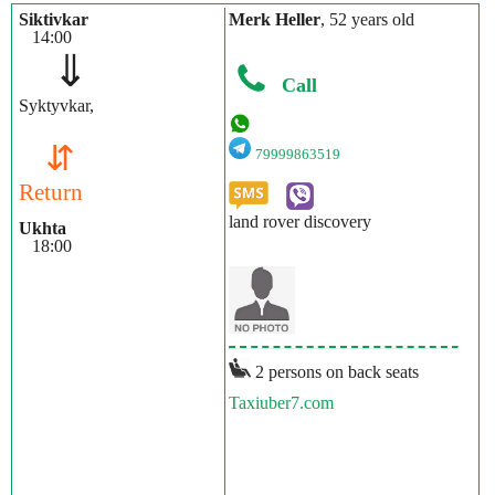
Siktivkar
Merk Heller
, 52 years old
14:00
⇓
Call
Syktyvkar,
⇵
79999863519
Return
land rover discovery
Ukhta
18:00
2 persons on back seats
Taxiuber7.com