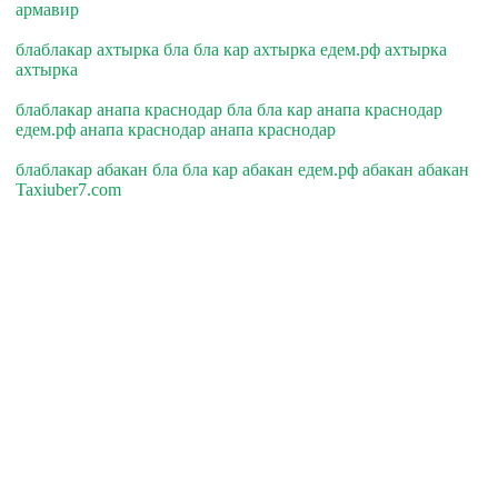
армавир
блаблакар ахтырка бла бла кар ахтырка едем.рф ахтырка
ахтырка
блаблакар анапа краснодар бла бла кар анапа краснодар
едем.рф анапа краснодар анапа краснодар
блаблакар абакан бла бла кар абакан едем.рф абакан абакан
Taxiuber7.com