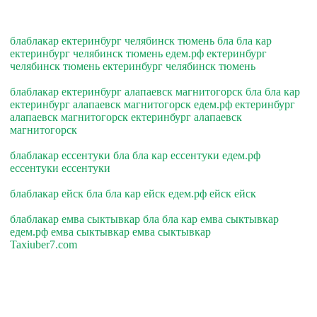
блаблакар ектеринбург челябинск тюмень бла бла кар
ектеринбург челябинск тюмень едем.рф ектеринбург
челябинск тюмень ектеринбург челябинск тюмень
блаблакар ектеринбург алапаевск магнитогорск бла бла кар
ектеринбург алапаевск магнитогорск едем.рф ектеринбург
алапаевск магнитогорск ектеринбург алапаевск
магнитогорск
блаблакар ессентуки бла бла кар ессентуки едем.рф
ессентуки ессентуки
блаблакар ейск бла бла кар ейск едем.рф ейск ейск
блаблакар емва сыктывкар бла бла кар емва сыктывкар
едем.рф емва сыктывкар емва сыктывкар
Taxiuber7.com