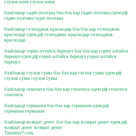
глухов киев глухов киев
блаблакар гадяч полтава бла бла кар гадяч полтава едем.рф
гадяч полтава гадяч полтава
блаблакар геленджик краснодар бла бла кар геленджик
краснодар едем.рф геленджик краснодар геленджик
краснодар
блаблакар горно алтайск барнаул бла бла кар горно алтайск
барнаул едем.рф горно алтайск барнаул горно алтайск
барнаул
блаблакар глухов сумы бла бла кар глухов сумы едем.рф
глухов сумы глухов сумы
блаблакар геническ бла бла кар геническ едем.рф геническ
геническ
блаблакар германия бла бла кар германия едем.рф
германия германия
блаблакар возврат денег бла бла кар возврат денег едем.рф
возврат денег возврат денег
Taxiuber7.com