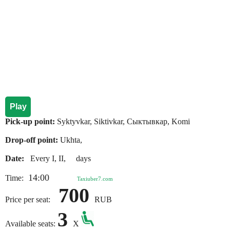
Play
Pick-up point:
Syktyvkar, Siktivkar, Сыктывкар, Komi
Drop-off point:
Ukhta,
Date:
Every I, II, days
14:00
Time:
Taxiuber7.com
700
Price per seat:
RUB
3
Available seats:
X