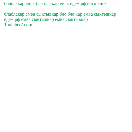
блаблакар ейск бла бла кар ейск едем.рф ейск ейск
блаблакар емва сыктывкар бла бла кар емва сыктывкар
едем.рф емва сыктывкар емва сыктывкар
Taxiuber7.com