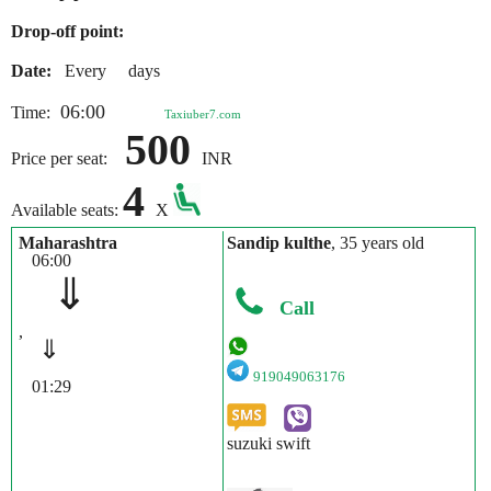
Drop-off point:
Date:
Every days
06:00
Time:
Taxiuber7.com
500
Price per seat:
INR
4
Available seats:
X
Maharashtra
Sandip kulthe
, 35 years old
06:00
⇓
Call
,
⇓
919049063176
01:29
suzuki swift