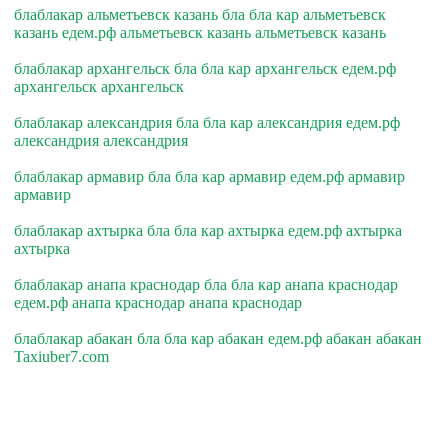
блаблакар альметьевск казань бла бла кар альметьевск
казань едем.рф альметьевск казань альметьевск казань
блаблакар архангельск бла бла кар архангельск едем.рф
архангельск архангельск
блаблакар александрия бла бла кар александрия едем.рф
александрия александрия
блаблакар армавир бла бла кар армавир едем.рф армавир
армавир
блаблакар ахтырка бла бла кар ахтырка едем.рф ахтырка
ахтырка
блаблакар анапа краснодар бла бла кар анапа краснодар
едем.рф анапа краснодар анапа краснодар
блаблакар абакан бла бла кар абакан едем.рф абакан абакан
Taxiuber7.com