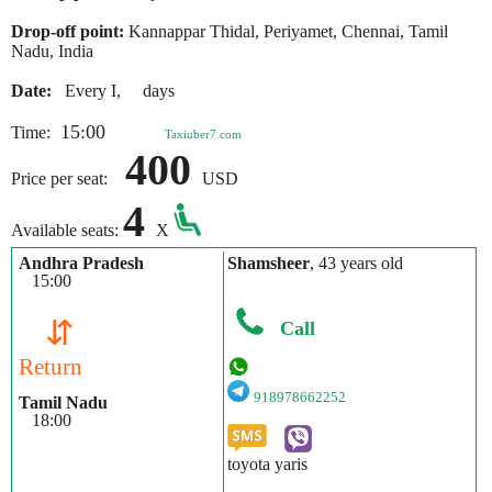
Drop-off point:
Kannappar Thidal, Periyamet, Chennai, Tamil
Nadu, India
Date:
Every I, days
15:00
Time:
Taxiuber7.com
400
Price per seat:
USD
4
Available seats:
X
Andhra Pradesh
Shamsheer
, 43 years old
15:00
⇵
Call
Return
918978662252
Tamil Nadu
18:00
toyota yaris