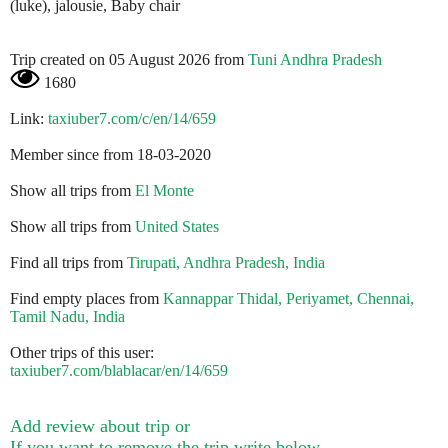
(luke), jalousie, Baby chair
Trip created on 05 August 2026 from
Tuni Andhra Pradesh
1680
Link:
taxiuber7.com/c/en/14/659
Member since from 18-03-2020
Show all trips from
El Monte
Show all trips from
United States
Find all trips from
Tirupati, Andhra Pradesh, India
Find empty places from
Kannappar Thidal, Periyamet, Chennai,
Tamil Nadu, India
Other trips of this user:
taxiuber7.com/blablacar/en/14/659
Add review about trip or
If you want to remove the trip write below