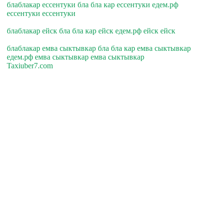
блаблакар ессентуки бла бла кар ессентуки едем.рф
ессентуки ессентуки
блаблакар ейск бла бла кар ейск едем.рф ейск ейск
блаблакар емва сыктывкар бла бла кар емва сыктывкар
едем.рф емва сыктывкар емва сыктывкар
Taxiuber7.com