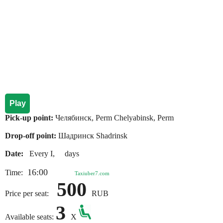
Play
Pick-up point:
Челябинск, Perm Chelyabinsk, Perm
Drop-off point:
Шадринск Shadrinsk
Date:
Every I, days
16:00
Time:
Taxiuber7.com
500
Price per seat:
RUB
3
Available seats:
X