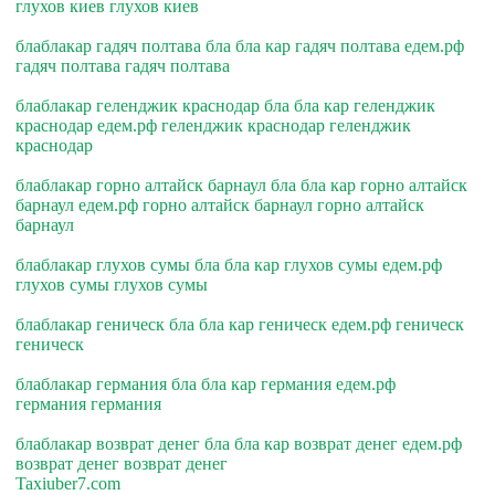
глухов киев глухов киев
блаблакар гадяч полтава бла бла кар гадяч полтава едем.рф
гадяч полтава гадяч полтава
блаблакар геленджик краснодар бла бла кар геленджик
краснодар едем.рф геленджик краснодар геленджик
краснодар
блаблакар горно алтайск барнаул бла бла кар горно алтайск
барнаул едем.рф горно алтайск барнаул горно алтайск
барнаул
блаблакар глухов сумы бла бла кар глухов сумы едем.рф
глухов сумы глухов сумы
блаблакар геническ бла бла кар геническ едем.рф геническ
геническ
блаблакар германия бла бла кар германия едем.рф
германия германия
блаблакар возврат денег бла бла кар возврат денег едем.рф
возврат денег возврат денег
Taxiuber7.com