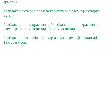
армавир
блаблакар ахтырка бла бла кар ахтырка едем.рф ахтырка
ахтырка
блаблакар анапа краснодар бла бла кар анапа краснодар
едем.рф анапа краснодар анапа краснодар
блаблакар абакан бла бла кар абакан едем.рф абакан абакан
Taxiuber7.com