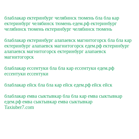
блаблакар ектеринбург челябинск тюмень бла бла кар
ектеринбург челябинск тюмень едем.рф ектеринбург
челябинск тюмень ектеринбург челябинск тюмень
блаблакар ектеринбург алапаевск магнитогорск бла бла кар
ектеринбург алапаевск магнитогорск едем.рф ектеринбург
алапаевск магнитогорск ектеринбург алапаевск
магнитогорск
блаблакар ессентуки бла бла кар ессентуки едем.рф
ессентуки ессентуки
блаблакар ейск бла бла кар ейск едем.рф ейск ейск
блаблакар емва сыктывкар бла бла кар емва сыктывкар
едем.рф емва сыктывкар емва сыктывкар
Taxiuber7.com