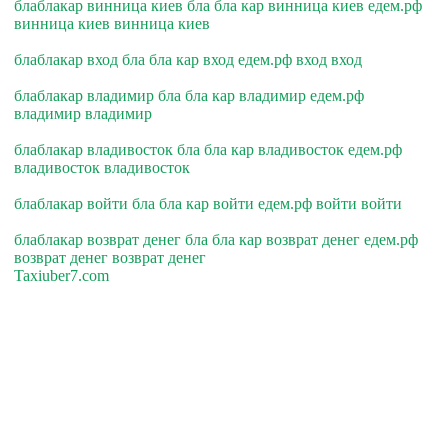
блаблакар винница киев бла бла кар винница киев едем.рф
винница киев винница киев
блаблакар вход бла бла кар вход едем.рф вход вход
блаблакар владимир бла бла кар владимир едем.рф
владимир владимир
блаблакар владивосток бла бла кар владивосток едем.рф
владивосток владивосток
блаблакар войти бла бла кар войти едем.рф войти войти
блаблакар возврат денег бла бла кар возврат денег едем.рф
возврат денег возврат денег
Taxiuber7.com