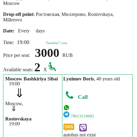
Moscow
Drop-off point:
Ростовская, Миллерово, Rostovskaya,
Millerovo
Date:
Every days
19:00
Time:
Taxiuber7.com
3000
Price per seat:
RUB
2
Available seats:
X
Moscow Bashkiriya Sibai
Lyuimov Boris
, 40 years old
19:00
⇓
Call
Moscow,
⇓
79613119082
Rostovskaya
19:00
autobus not exist