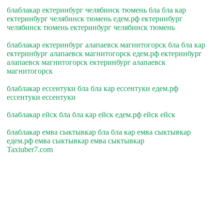
блаблакар ектеринбург челябинск тюмень бла бла кар
ектеринбург челябинск тюмень едем.рф ектеринбург
челябинск тюмень ектеринбург челябинск тюмень
блаблакар ектеринбург алапаевск магнитогорск бла бла кар
ектеринбург алапаевск магнитогорск едем.рф ектеринбург
алапаевск магнитогорск ектеринбург алапаевск
магнитогорск
блаблакар ессентуки бла бла кар ессентуки едем.рф
ессентуки ессентуки
блаблакар ейск бла бла кар ейск едем.рф ейск ейск
блаблакар емва сыктывкар бла бла кар емва сыктывкар
едем.рф емва сыктывкар емва сыктывкар
Taxiuber7.com