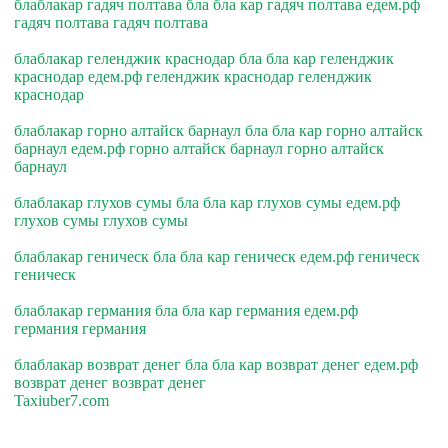
блаблакар гадяч полтава бла бла кар гадяч полтава едем.рф
гадяч полтава гадяч полтава
блаблакар геленджик краснодар бла бла кар геленджик
краснодар едем.рф геленджик краснодар геленджик
краснодар
блаблакар горно алтайск барнаул бла бла кар горно алтайск
барнаул едем.рф горно алтайск барнаул горно алтайск
барнаул
блаблакар глухов сумы бла бла кар глухов сумы едем.рф
глухов сумы глухов сумы
блаблакар геническ бла бла кар геническ едем.рф геническ
геническ
блаблакар германия бла бла кар германия едем.рф
германия германия
блаблакар возврат денег бла бла кар возврат денег едем.рф
возврат денег возврат денег
Taxiuber7.com