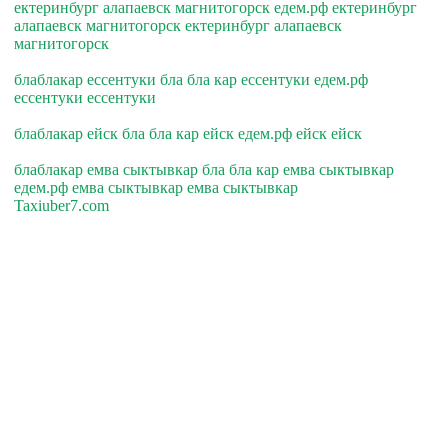
ектеринбург алапаевск магнитогорск едем.рф ектеринбург
алапаевск магнитогорск ектеринбург алапаевск
магнитогорск
блаблакар ессентуки бла бла кар ессентуки едем.рф
ессентуки ессентуки
блаблакар ейск бла бла кар ейск едем.рф ейск ейск
блаблакар емва сыктывкар бла бла кар емва сыктывкар
едем.рф емва сыктывкар емва сыктывкар
Taxiuber7.com