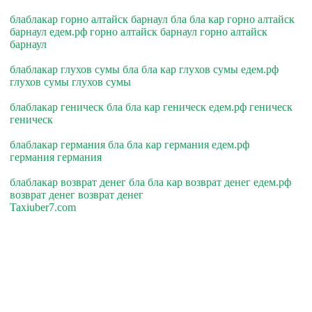
блаблакар горно алтайск барнаул бла бла кар горно алтайск
барнаул едем.рф горно алтайск барнаул горно алтайск
барнаул
блаблакар глухов сумы бла бла кар глухов сумы едем.рф
глухов сумы глухов сумы
блаблакар геническ бла бла кар геническ едем.рф геническ
геническ
блаблакар германия бла бла кар германия едем.рф
германия германия
блаблакар возврат денег бла бла кар возврат денег едем.рф
возврат денег возврат денег
Taxiuber7.com