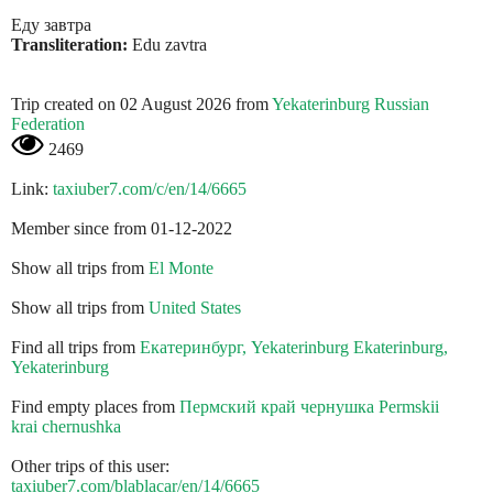
Еду завтра
Transliteration:
Edu zavtra
Trip created on 02 August 2026 from
Yekaterinburg Russian
Federation
2469
Link:
taxiuber7.com/c/en/14/6665
Member since from 01-12-2022
Show all trips from
El Monte
Show all trips from
United States
Find all trips from
Екатеринбург, Yekaterinburg Ekaterinburg,
Yekaterinburg
Find empty places from
Пермский край чернушка Permskii
krai chernushka
Other trips of this user:
taxiuber7.com/blablacar/en/14/6665