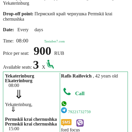
Yekaterinburg
Drop-off point:
Пермский край чернушка Permskii krai
chernushka
Date:
Every days
08:00
Time:
Taxiuber7.com
900
Price per seat:
RUB
3
Available seats:
X
Yekaterinburg
Rafis Raifovich
, 42 years old
Ekaterinburg
08:00
⇓
Call
Yekaterinburg,
⇓
79221732759
Permskii krai chernushka
Permskii krai chernushka
15:00
ford focus