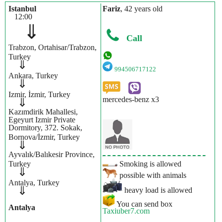
Istanbul
Fariz
, 42 years old
12:00
⇓
Call
Trabzon, Ortahisar/Trabzon,
Turkey
⇓
994506717122
Ankara, Turkey
⇓
Izmir, İzmir, Turkey
mercedes-benz x3
⇓
Kazımdirik Mahallesi,
Egeyurt Izmir Private
Dormitory, 372. Sokak,
Bornova/İzmir, Turkey
⇓
Ayvalık/Balıkesir Province,
Smoking is allowed
Turkey
⇓
possible with animals
Antalya, Turkey
⇓
heavy load is allowed
You can send box
Antalya
Taxiuber7.com