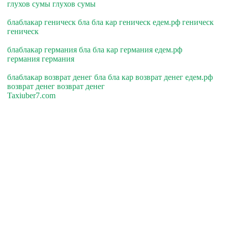
глухов сумы глухов сумы
блаблакар геническ бла бла кар геническ едем.рф геническ
геническ
блаблакар германия бла бла кар германия едем.рф
германия германия
блаблакар возврат денег бла бла кар возврат денег едем.рф
возврат денег возврат денег
Taxiuber7.com