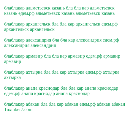
блаблакар альметьевск казань бла бла кар альметьевск
казань едем.рф альметьевск казань альметьевск казань
блаблакар архангельск бла бла кар архангельск едем.рф
архангельск архангельск
блаблакар александрия бла бла кар александрия едем.рф
александрия александрия
блаблакар армавир бла бла кар армавир едем.рф армавир
армавир
блаблакар ахтырка бла бла кар ахтырка едем.рф ахтырка
ахтырка
блаблакар анапа краснодар бла бла кар анапа краснодар
едем.рф анапа краснодар анапа краснодар
блаблакар абакан бла бла кар абакан едем.рф абакан абакан
Taxiuber7.com