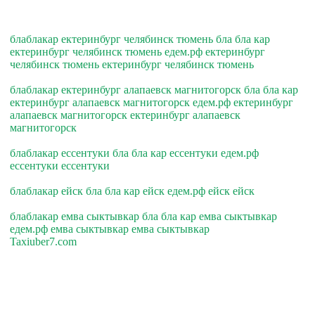
блаблакар ектеринбург челябинск тюмень бла бла кар
ектеринбург челябинск тюмень едем.рф ектеринбург
челябинск тюмень ектеринбург челябинск тюмень
блаблакар ектеринбург алапаевск магнитогорск бла бла кар
ектеринбург алапаевск магнитогорск едем.рф ектеринбург
алапаевск магнитогорск ектеринбург алапаевск
магнитогорск
блаблакар ессентуки бла бла кар ессентуки едем.рф
ессентуки ессентуки
блаблакар ейск бла бла кар ейск едем.рф ейск ейск
блаблакар емва сыктывкар бла бла кар емва сыктывкар
едем.рф емва сыктывкар емва сыктывкар
Taxiuber7.com