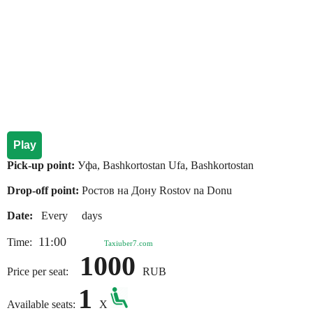
Play
Pick-up point:
Уфа, Bashkortostan Ufa, Bashkortostan
Drop-off point:
Ростов на Дону Rostov na Donu
Date:
Every days
11:00
Time:
Taxiuber7.com
1000
Price per seat:
RUB
1
Available seats:
X