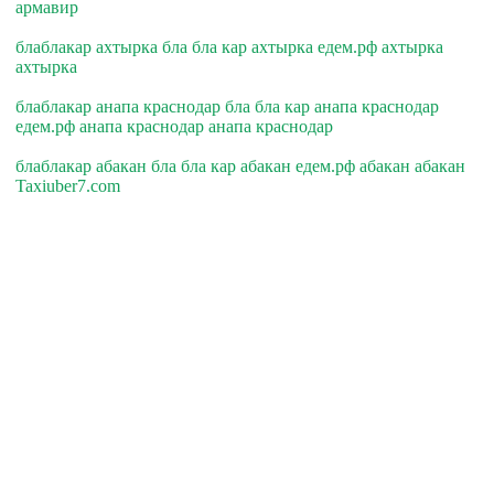
армавир
блаблакар ахтырка бла бла кар ахтырка едем.рф ахтырка
ахтырка
блаблакар анапа краснодар бла бла кар анапа краснодар
едем.рф анапа краснодар анапа краснодар
блаблакар абакан бла бла кар абакан едем.рф абакан абакан
Taxiuber7.com