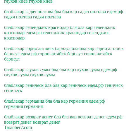
глухов киев глухов киев
блаблакар гадяч полтава бла бла кар гадяч полтава едем.рф
гадяч полтава гадяч полтава
блаблакар геленджик краснодар бла бла кар геленджик
краснодар едем.рф геленджик краснодар геленджик
краснодар
блаблакар горно алтайск барнаул бла бла кар горно алтайск
барнаул едем.рф горно алтайск барнаул горно алтайск
барнаул
блаблакар глухов сумы бла бла кар глухов сумы едем.рф
глухов сумы глухов сумы
блаблакар геническ бла бла кар геническ едем.рф геническ
геническ
блаблакар германия бла бла кар германия едем.рф
германия германия
блаблакар возврат денег бла бла кар возврат денег едем.рф
возврат денег возврат денег
Taxiuber7.com