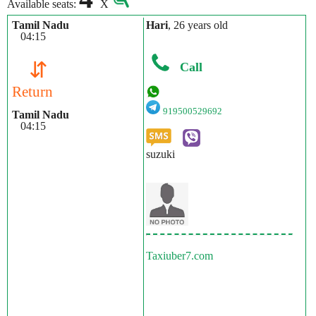
Available seats:
X
Tamil Nadu
Hari
, 26 years old
04:15
⇵
Call
Return
919500529692
Tamil Nadu
04:15
suzuki
Taxiuber7.com