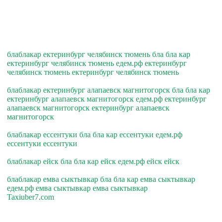
блаблакар ектеринбург челябинск тюмень бла бла кар
ектеринбург челябинск тюмень едем.рф ектеринбург
челябинск тюмень ектеринбург челябинск тюмень
блаблакар ектеринбург алапаевск магнитогорск бла бла кар
ектеринбург алапаевск магнитогорск едем.рф ектеринбург
алапаевск магнитогорск ектеринбург алапаевск
магнитогорск
блаблакар ессентуки бла бла кар ессентуки едем.рф
ессентуки ессентуки
блаблакар ейск бла бла кар ейск едем.рф ейск ейск
блаблакар емва сыктывкар бла бла кар емва сыктывкар
едем.рф емва сыктывкар емва сыктывкар
Taxiuber7.com