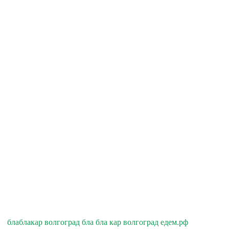
блаблакар волгоград бла бла кар волгоград едем.рф