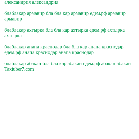
александрия александрия
блаблакар армавир бла бла кар армавир едем.рф армавир
армавир
блаблакар ахтырка бла бла кар ахтырка едем.рф ахтырка
ахтырка
блаблакар анапа краснодар бла бла кар анапа краснодар
едем.рф анапа краснодар анапа краснодар
блаблакар абакан бла бла кар абакан едем.рф абакан абакан
Taxiuber7.com