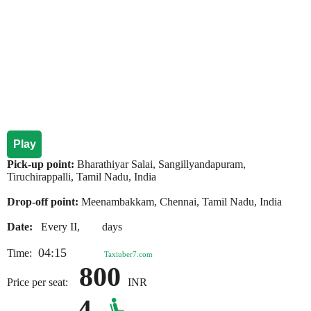
Play
Pick-up point:
Bharathiyar Salai, Sangillyandapuram,
Tiruchirappalli, Tamil Nadu, India
Drop-off point:
Meenambakkam, Chennai, Tamil Nadu, India
Date:
Every II, days
04:15
Time:
Taxiuber7.com
800
Price per seat:
INR
4