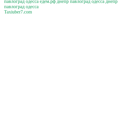
павлоград одесса едем.рф днепр павлоград одесса днепр
павлоград одесса
Taxiuber7.com