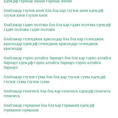
едем.рф горячая линия горячая линия
блаблакар глухов киев бла бла кар глухов киев едем.рф
глухов киев глухов киев
блаблакар гадяч полтава бла бла кар гадяч полтава едем.рф
гадяч полтава гадяч полтава
блаблакар геленджик краснодар бла бла кар геленджик
краснодар едем.рф геленджик краснодар геленджик
краснодар
блаблакар горно алтайск барнаул бла бла кар горно алтайск
барнаул едем.рф горно алтайск барнаул горно алтайск
барнаул
блаблакар глухов сумы бла бла кар глухов сумы едем.рф
глухов сумы глухов сумы
блаблакар геническ бла бла кар геническ едем.рф геническ
геническ
блаблакар германия бла бла кар германия едем.рф
германия германия