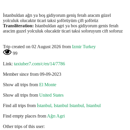
İstanbuldan ağrı ya boş gidiyorum geniş ferah aracım güzel
yolculuk olucaktır ticari taksi şoförüyüm çift şoförüz
Transliteration:
Istanbuldan agri ya bos gidiyorum genis ferah
aracim guzel yolculuk olucaktir ticari taksi soforuyum cift soforuz
Trip created on 02 August 2026 from
Izmir Turkey
99
Link:
taxiuber7.com/c/en/14/7786
Member since from 09-09-2023
Show all trips from
El Monte
Show all trips from
United States
Find all trips from
İstanbul, Istanbul Istanbul, Istanbul
Find empty places from
Ağrı Agri
Other trips of this user: