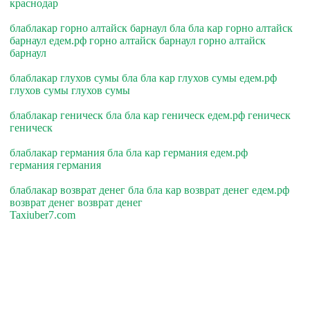
краснодар
блаблакар горно алтайск барнаул бла бла кар горно алтайск
барнаул едем.рф горно алтайск барнаул горно алтайск
барнаул
блаблакар глухов сумы бла бла кар глухов сумы едем.рф
глухов сумы глухов сумы
блаблакар геническ бла бла кар геническ едем.рф геническ
геническ
блаблакар германия бла бла кар германия едем.рф
германия германия
блаблакар возврат денег бла бла кар возврат денег едем.рф
возврат денег возврат денег
Taxiuber7.com