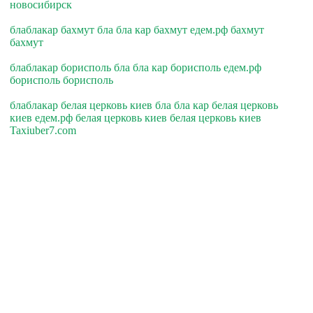
новосибирск
блаблакар бахмут бла бла кар бахмут едем.рф бахмут
бахмут
блаблакар борисполь бла бла кар борисполь едем.рф
борисполь борисполь
блаблакар белая церковь киев бла бла кар белая церковь
киев едем.рф белая церковь киев белая церковь киев
Taxiuber7.com