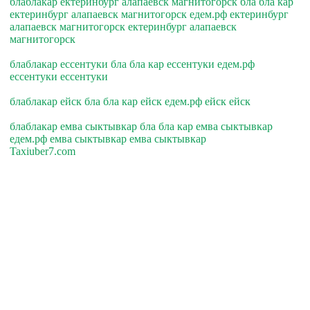
блаблакар ектеринбург алапаевск магнитогорск бла бла кар
ектеринбург алапаевск магнитогорск едем.рф ектеринбург
алапаевск магнитогорск ектеринбург алапаевск
магнитогорск
блаблакар ессентуки бла бла кар ессентуки едем.рф
ессентуки ессентуки
блаблакар ейск бла бла кар ейск едем.рф ейск ейск
блаблакар емва сыктывкар бла бла кар емва сыктывкар
едем.рф емва сыктывкар емва сыктывкар
Taxiuber7.com