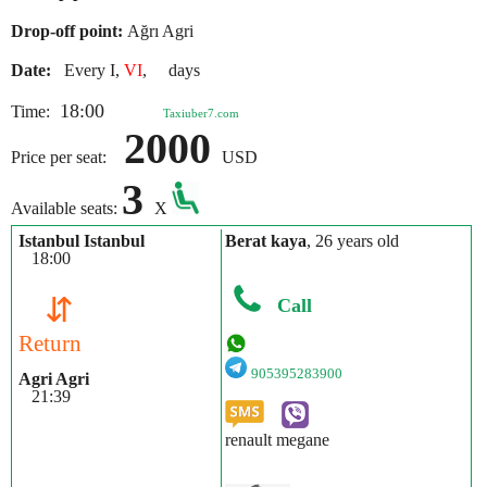
Drop-off point:
Ağrı Agri
Date:
Every I,
VI
, days
18:00
Time:
Taxiuber7.com
2000
Price per seat:
USD
3
Available seats:
X
Istanbul Istanbul
Berat kaya
, 26 years old
18:00
⇵
Call
Return
905395283900
Agri Agri
21:39
renault megane