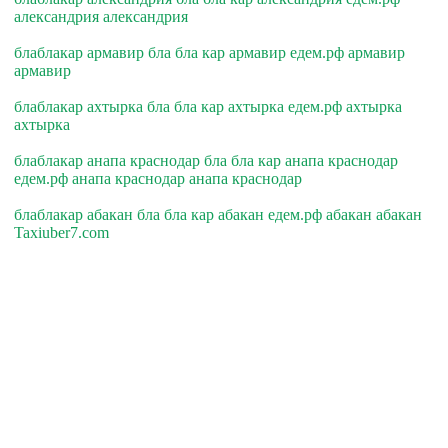
александрия александрия
блаблакар армавир бла бла кар армавир едем.рф армавир
армавир
блаблакар ахтырка бла бла кар ахтырка едем.рф ахтырка
ахтырка
блаблакар анапа краснодар бла бла кар анапа краснодар
едем.рф анапа краснодар анапа краснодар
блаблакар абакан бла бла кар абакан едем.рф абакан абакан
Taxiuber7.com