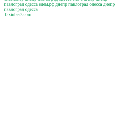
павлоград одесса едем.рф днепр павлоград одесса днепр
павлоград одесса
Taxiuber7.com