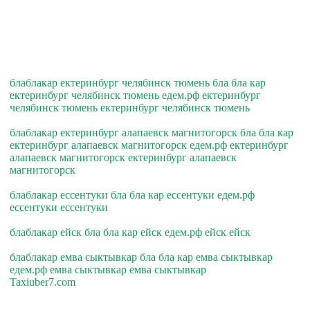
блаблакар ектеринбург челябинск тюмень бла бла кар
ектеринбург челябинск тюмень едем.рф ектеринбург
челябинск тюмень ектеринбург челябинск тюмень
блаблакар ектеринбург алапаевск магнитогорск бла бла кар
ектеринбург алапаевск магнитогорск едем.рф ектеринбург
алапаевск магнитогорск ектеринбург алапаевск
магнитогорск
блаблакар ессентуки бла бла кар ессентуки едем.рф
ессентуки ессентуки
блаблакар ейск бла бла кар ейск едем.рф ейск ейск
блаблакар емва сыктывкар бла бла кар емва сыктывкар
едем.рф емва сыктывкар емва сыктывкар
Taxiuber7.com