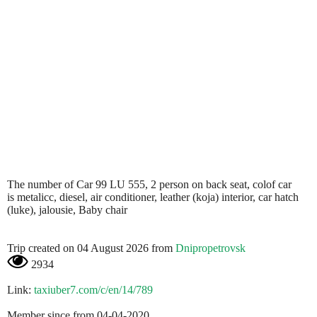
The number of Car 99 LU 555, 2 person on back seat, colof car
is metalicc, diesel, air conditioner, leather (koja) interior, car hatch
(luke), jalousie, Baby chair
Trip created on 04 August 2026 from
Dnipropetrovsk
2934
Link:
taxiuber7.com/c/en/14/789
Member since from 04-04-2020