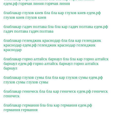
едем.рф горячая линия горячая линия
блаблакар глухов киев бла бла кар глухов киев едем.рф
глухов киев глухов киев
блаблакар гадяч полтава бла бла кар гадяч полтава едем.рф
гадяч полтава гадяч полтава
блаблакар геленджик краснодар бла бла кар геленджик
краснодар едем.рф геленджик краснодар геленджик
краснодар
блаблакар горно алтайск барнаул бла бла кар горно алтайск
барнаул едем.рф горно алтайск барнаул горно алтайск
барнаул
блаблакар глухов сумы бла бла кар глухов сумы едем.рф
глухов сумы глухов сумы
блаблакар геническ бла бла кар геническ едем.рф геническ
геническ
блаблакар германия бла бла кар германия едем.рф
германия германия