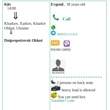
Kiiv
Evgenii
, 38 years old
14:00
⇓
Call
Kharkov, Xarkov, Kharkiv
Oblast, Ukraine
⇓
380935111414
Dnipropetrovsk Oblast
toyota camry
2 persons on back seats
heavy load is allowed
You can send box
Taxiuber7.com