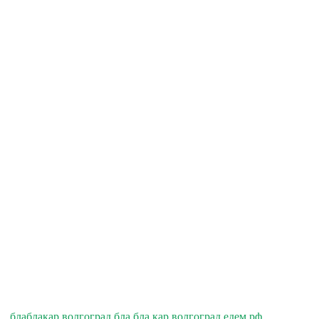
блаблакар волгоград бла бла кар волгоград едем.рф