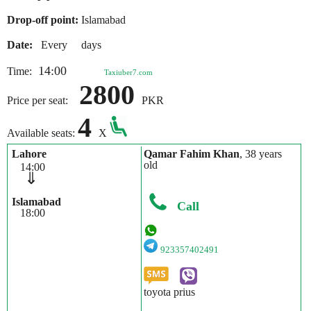
Drop-off point:
Islamabad
Date:
Every days
14:00
Time:
Taxiuber7.com
2800
Price per seat:
PKR
4
Available seats:
X
Lahore
Qamar Fahim Khan
, 38 years
old
14:00
⇓
Islamabad
Call
18:00
923357402491
toyota prius