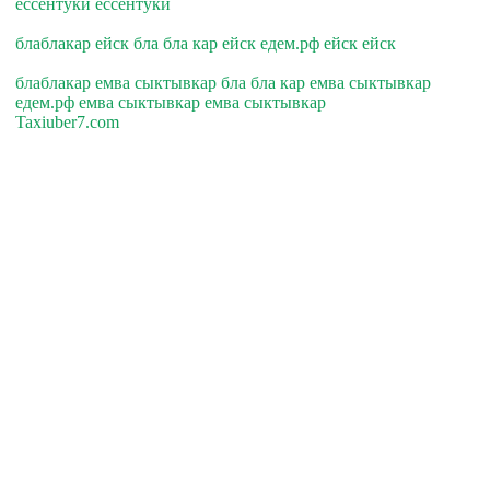
ессентуки ессентуки
блаблакар ейск бла бла кар ейск едем.рф ейск ейск
блаблакар емва сыктывкар бла бла кар емва сыктывкар
едем.рф емва сыктывкар емва сыктывкар
Taxiuber7.com