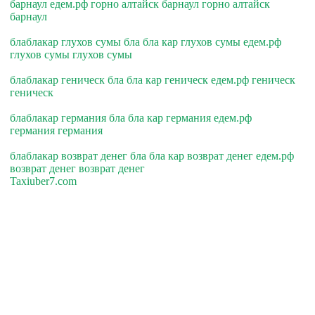
барнаул едем.рф горно алтайск барнаул горно алтайск
барнаул
блаблакар глухов сумы бла бла кар глухов сумы едем.рф
глухов сумы глухов сумы
блаблакар геническ бла бла кар геническ едем.рф геническ
геническ
блаблакар германия бла бла кар германия едем.рф
германия германия
блаблакар возврат денег бла бла кар возврат денег едем.рф
возврат денег возврат денег
Taxiuber7.com