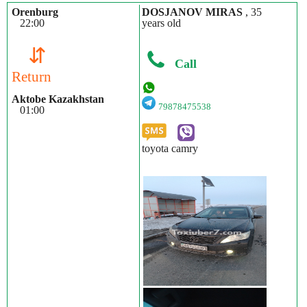
Orenburg
DOSJANOV MIRAS
, 35
22:00
years old
⇵
Call
Return
Aktobe Kazakhstan
79878475538
01:00
toyota camry