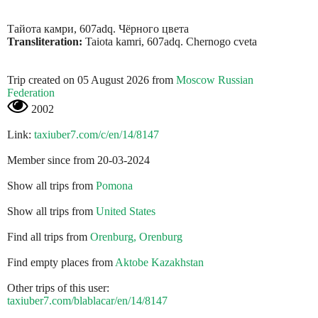
Тайота камри, 607adq. Чёрного цвета
Transliteration:
Taiota kamri, 607adq. Chernogo cveta
Trip created on 05 August 2026 from
Moscow Russian
Federation
2002
Link:
taxiuber7.com/c/en/14/8147
Member since from 20-03-2024
Show all trips from
Pomona
Show all trips from
United States
Find all trips from
Orenburg, Orenburg
Find empty places from
Aktobe Kazakhstan
Other trips of this user:
taxiuber7.com/blablacar/en/14/8147