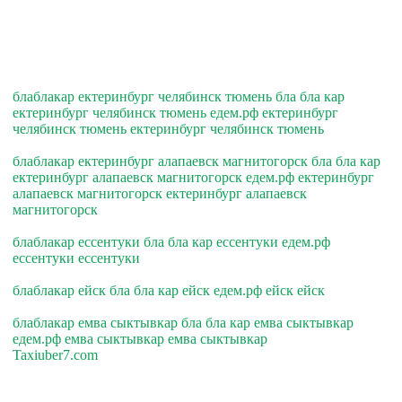
блаблакар ектеринбург челябинск тюмень бла бла кар
ектеринбург челябинск тюмень едем.рф ектеринбург
челябинск тюмень ектеринбург челябинск тюмень
блаблакар ектеринбург алапаевск магнитогорск бла бла кар
ектеринбург алапаевск магнитогорск едем.рф ектеринбург
алапаевск магнитогорск ектеринбург алапаевск
магнитогорск
блаблакар ессентуки бла бла кар ессентуки едем.рф
ессентуки ессентуки
блаблакар ейск бла бла кар ейск едем.рф ейск ейск
блаблакар емва сыктывкар бла бла кар емва сыктывкар
едем.рф емва сыктывкар емва сыктывкар
Taxiuber7.com