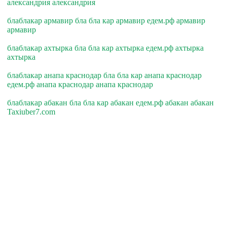
александрия александрия
блаблакар армавир бла бла кар армавир едем.рф армавир
армавир
блаблакар ахтырка бла бла кар ахтырка едем.рф ахтырка
ахтырка
блаблакар анапа краснодар бла бла кар анапа краснодар
едем.рф анапа краснодар анапа краснодар
блаблакар абакан бла бла кар абакан едем.рф абакан абакан
Taxiuber7.com