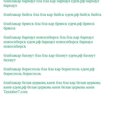
блаблакар барнаул бла бла кар барнаул едем.рф барнаул
барнаул
блаблакар бийск бла бла кар бийск едем.рф бийск бийск
блаблакар брянск бла бла кар брянск едем.рф брянск
брянск
блаблакар барнаул новосибирск бла бла кар барнаул
новосибирск едем.рф барнаул новосибирск барнаул
новосибирск
блаблакар бахмут бла бла кар бахмут едем.рф бахмут
бахмут
блаблакар борисполь бла бла кар борисполь едем.рф
борисполь борисполь
блаблакар белая церковь киев бла бла кар белая церковь
киев едем.рф белая церковь киев белая церковь киев
Taxiuber7.com