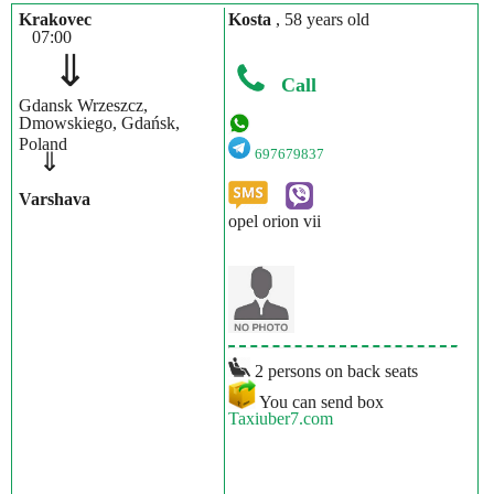
Krakovec
Kosta
, 58 years old
07:00
⇓
Call
Gdansk Wrzeszcz,
Dmowskiego, Gdańsk,
Poland
697679837
⇓
Varshava
opel orion vii
2 persons on back seats
You can send box
Taxiuber7.com