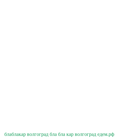
блаблакар волгоград бла бла кар волгоград едем.рф