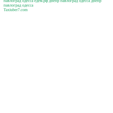
павлоград одесса едем.рф днепр павлоград одесса днепр
павлоград одесса
Taxiuber7.com