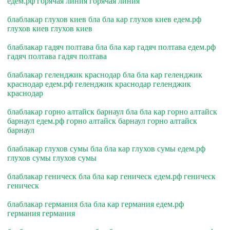
едем.рф горячая линия горячая линия
блаблакар глухов киев бла бла кар глухов киев едем.рф
глухов киев глухов киев
блаблакар гадяч полтава бла бла кар гадяч полтава едем.рф
гадяч полтава гадяч полтава
блаблакар геленджик краснодар бла бла кар геленджик
краснодар едем.рф геленджик краснодар геленджик
краснодар
блаблакар горно алтайск барнаул бла бла кар горно алтайск
барнаул едем.рф горно алтайск барнаул горно алтайск
барнаул
блаблакар глухов сумы бла бла кар глухов сумы едем.рф
глухов сумы глухов сумы
блаблакар геническ бла бла кар геническ едем.рф геническ
геническ
блаблакар германия бла бла кар германия едем.рф
германия германия