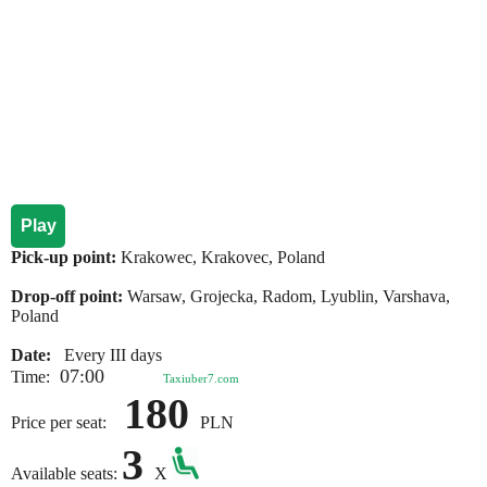
Play
Pick-up point:
Krakowec, Krakovec, Poland
Drop-off point:
Warsaw, Grojecka, Radom, Lyublіn, Varshava,
Poland
Date:
Every III days
07:00
Time:
Taxiuber7.com
180
Price per seat:
PLN
3
Available seats:
X