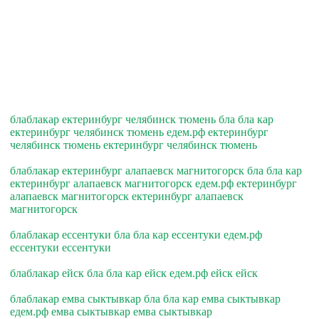
блаблакар ектеринбург челябинск тюмень бла бла кар
ектеринбург челябинск тюмень едем.рф ектеринбург
челябинск тюмень ектеринбург челябинск тюмень
блаблакар ектеринбург алапаевск магнитогорск бла бла кар
ектеринбург алапаевск магнитогорск едем.рф ектеринбург
алапаевск магнитогорск ектеринбург алапаевск
магнитогорск
блаблакар ессентуки бла бла кар ессентуки едем.рф
ессентуки ессентуки
блаблакар ейск бла бла кар ейск едем.рф ейск ейск
блаблакар емва сыктывкар бла бла кар емва сыктывкар
едем.рф емва сыктывкар емва сыктывкар