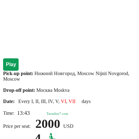
Play
Pick-up point:
Нижний Новгород, Moscow Nijnii Novgorod,
Moscow
Drop-off point:
Москва Moskva
Date:
Every I, II, III, IV, V,
VI
,
VII
days
13:43
Time:
Taxiuber7.com
2000
Price per seat:
USD
4