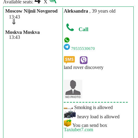
Available seats:
X
Moscow Nijnii Novgorod
Aleksandra
, 39 years old
13:43
⇓
Call
Moskva Moskva
13:43
79535530670
land rover discovery
Smoking is allowed
heavy load is allowed
You can send box
Taxiuber7.com