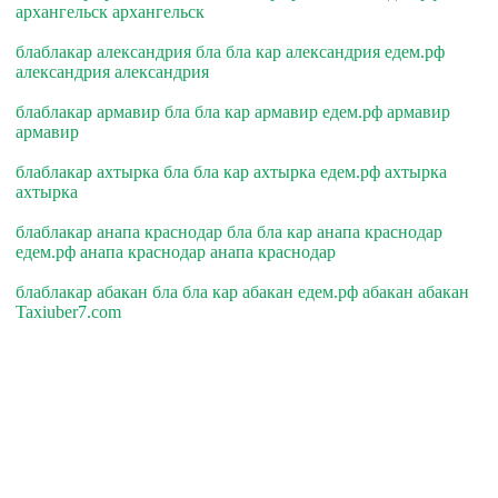
архангельск архангельск
блаблакар александрия бла бла кар александрия едем.рф
александрия александрия
блаблакар армавир бла бла кар армавир едем.рф армавир
армавир
блаблакар ахтырка бла бла кар ахтырка едем.рф ахтырка
ахтырка
блаблакар анапа краснодар бла бла кар анапа краснодар
едем.рф анапа краснодар анапа краснодар
блаблакар абакан бла бла кар абакан едем.рф абакан абакан
Taxiuber7.com