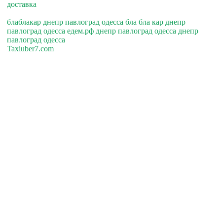
доставка
блаблакар днепр павлоград одесса бла бла кар днепр
павлоград одесса едем.рф днепр павлоград одесса днепр
павлоград одесса
Taxiuber7.com