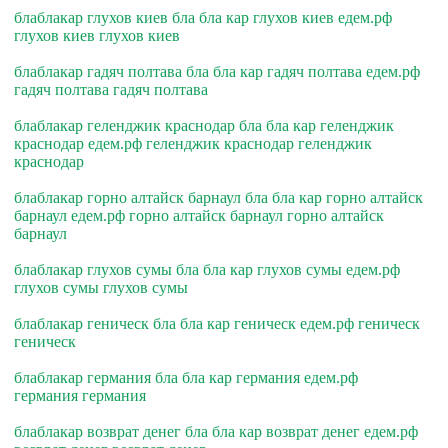
блаблакар глухов киев бла бла кар глухов киев едем.рф
глухов киев глухов киев
блаблакар гадяч полтава бла бла кар гадяч полтава едем.рф
гадяч полтава гадяч полтава
блаблакар геленджик краснодар бла бла кар геленджик
краснодар едем.рф геленджик краснодар геленджик
краснодар
блаблакар горно алтайск барнаул бла бла кар горно алтайск
барнаул едем.рф горно алтайск барнаул горно алтайск
барнаул
блаблакар глухов сумы бла бла кар глухов сумы едем.рф
глухов сумы глухов сумы
блаблакар геническ бла бла кар геническ едем.рф геническ
геническ
блаблакар германия бла бла кар германия едем.рф
германия германия
блаблакар возврат денег бла бла кар возврат денег едем.рф