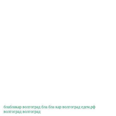
блаблакар волгоград бла бла кар волгоград едем.рф
волгоград волгоград