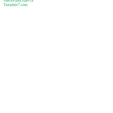
павлоград одесса
Taxiuber7.com