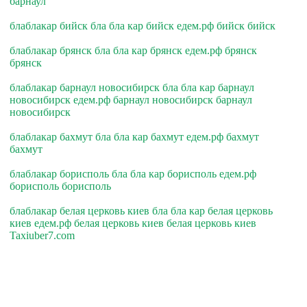
барнаул
блаблакар бийск бла бла кар бийск едем.рф бийск бийск
блаблакар брянск бла бла кар брянск едем.рф брянск
брянск
блаблакар барнаул новосибирск бла бла кар барнаул
новосибирск едем.рф барнаул новосибирск барнаул
новосибирск
блаблакар бахмут бла бла кар бахмут едем.рф бахмут
бахмут
блаблакар борисполь бла бла кар борисполь едем.рф
борисполь борисполь
блаблакар белая церковь киев бла бла кар белая церковь
киев едем.рф белая церковь киев белая церковь киев
Taxiuber7.com