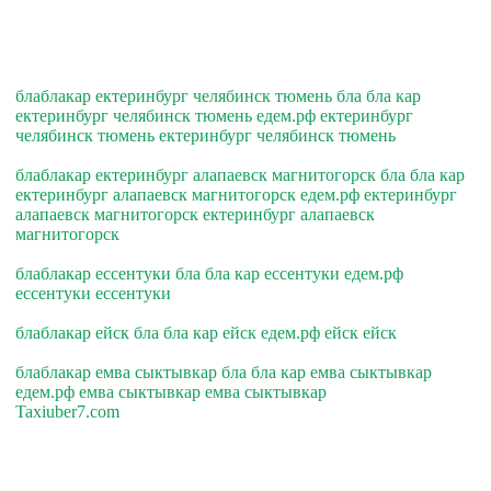
блаблакар ектеринбург челябинск тюмень бла бла кар
ектеринбург челябинск тюмень едем.рф ектеринбург
челябинск тюмень ектеринбург челябинск тюмень
блаблакар ектеринбург алапаевск магнитогорск бла бла кар
ектеринбург алапаевск магнитогорск едем.рф ектеринбург
алапаевск магнитогорск ектеринбург алапаевск
магнитогорск
блаблакар ессентуки бла бла кар ессентуки едем.рф
ессентуки ессентуки
блаблакар ейск бла бла кар ейск едем.рф ейск ейск
блаблакар емва сыктывкар бла бла кар емва сыктывкар
едем.рф емва сыктывкар емва сыктывкар
Taxiuber7.com