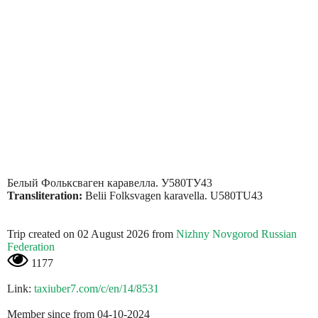
Белый Фольксваген каравелла. У580ТУ43
Transliteration:
Belii Folksvagen karavella. U580TU43
Trip created on 02 August 2026 from
Nizhny Novgorod Russian
Federation
1177
Link:
taxiuber7.com/c/en/14/8531
Member since from 04-10-2024