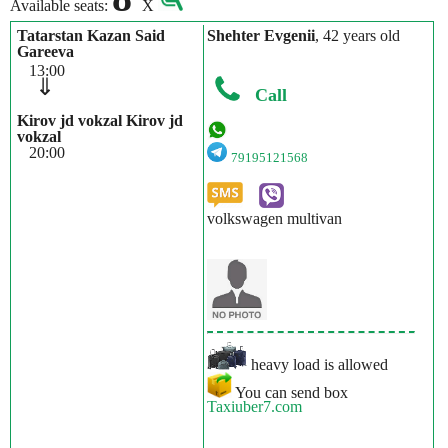
Available seats:
X
Tatarstan Kazan Said
Shehter Evgenii
, 42 years old
Gareeva
13:00
⇓
Call
Kirov jd vokzal Kirov jd
vokzal
20:00
79195121568
volkswagen multivan
heavy load is allowed
You can send box
Taxiuber7.com