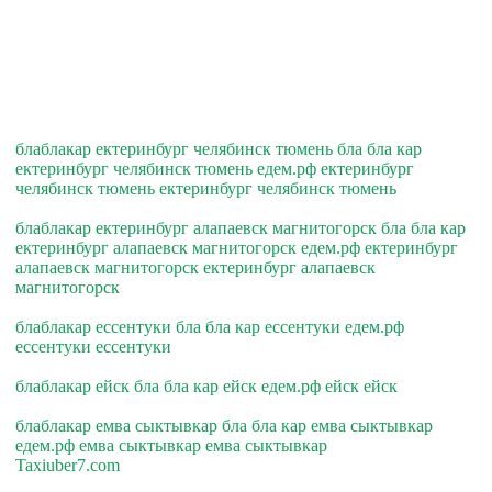
блаблакар ектеринбург челябинск тюмень бла бла кар
ектеринбург челябинск тюмень едем.рф ектеринбург
челябинск тюмень ектеринбург челябинск тюмень
блаблакар ектеринбург алапаевск магнитогорск бла бла кар
ектеринбург алапаевск магнитогорск едем.рф ектеринбург
алапаевск магнитогорск ектеринбург алапаевск
магнитогорск
блаблакар ессентуки бла бла кар ессентуки едем.рф
ессентуки ессентуки
блаблакар ейск бла бла кар ейск едем.рф ейск ейск
блаблакар емва сыктывкар бла бла кар емва сыктывкар
едем.рф емва сыктывкар емва сыктывкар
Taxiuber7.com