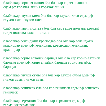
блаблакар горячая линия бла бла кар горячая линия
едем.рф горячая линия горячая линия
блаблакар глухов киев бла бла кар глухов киев едем.рф
глухов киев глухов киев
блаблакар гадяч полтава бла бла кар гадяч полтава едем.рф
гадяч полтава гадяч полтава
блаблакар геленджик краснодар бла бла кар геленджик
краснодар едем.рф геленджик краснодар геленджик
краснодар
блаблакар горно алтайск барнаул бла бла кар горно алтайск
барнаул едем.рф горно алтайск барнаул горно алтайск
барнаул
блаблакар глухов сумы бла бла кар глухов сумы едем.рф
глухов сумы глухов сумы
блаблакар геническ бла бла кар геническ едем.рф геническ
геническ
блаблакар германия бла бла кар германия едем.рф
германия германия