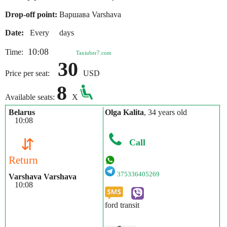
Drop-off point:
Варшава Varshava
Date:
Every days
10:08
Time:
Taxiuber7.com
30
Price per seat:
USD
8
Available seats:
X
Belarus
Olga Kalita
, 34 years old
10:08
⇵
Call
Return
375336405269
Varshava Varshava
10:08
ford transit