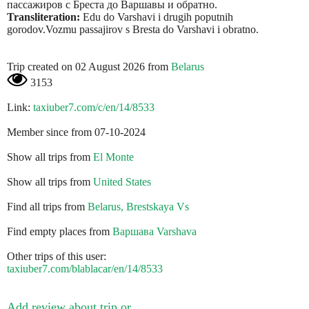
пассажиров с Бреста до Варшавы и обратно.
Transliteration:
Edu do Varshavi i drugih poputnih
gorodov.Vozmu passajirov s Bresta do Varshavi i obratno.
Trip created on 02 August 2026 from
Belarus
3153
Link:
taxiuber7.com/c/en/14/8533
Member since from 07-10-2024
Show all trips from
El Monte
Show all trips from
United States
Find all trips from
Belarus, Brestskaya Vs
Find empty places from
Варшава Varshava
Other trips of this user:
taxiuber7.com/blablacar/en/14/8533
Add review about trip or