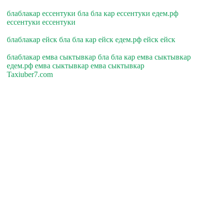
блаблакар ессентуки бла бла кар ессентуки едем.рф
ессентуки ессентуки
блаблакар ейск бла бла кар ейск едем.рф ейск ейск
блаблакар емва сыктывкар бла бла кар емва сыктывкар
едем.рф емва сыктывкар емва сыктывкар
Taxiuber7.com