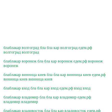
блаблакар волгоград бла бла кар волгоград едем.рф
волгоград волгоград
блаблакар воронеж бла бла кар воронеж едем.рф воронеж
воронеж
блаблакар винница киев бла бла кар винница киев едем.рф
винница киев винница киев
блаблакар вход бла бла кар вход едем.рф вход вход
блаблакар владимир бла бла кар владимир едем.рф
владимир владимир
блаблакар владивосток бла бла кар владивосток едем.рф