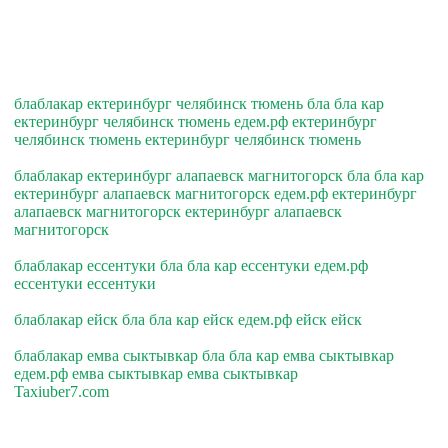
блаблакар ектеринбург челябинск тюмень бла бла кар
ектеринбург челябинск тюмень едем.рф ектеринбург
челябинск тюмень ектеринбург челябинск тюмень
блаблакар ектеринбург алапаевск магнитогорск бла бла кар
ектеринбург алапаевск магнитогорск едем.рф ектеринбург
алапаевск магнитогорск ектеринбург алапаевск
магнитогорск
блаблакар ессентуки бла бла кар ессентуки едем.рф
ессентуки ессентуки
блаблакар ейск бла бла кар ейск едем.рф ейск ейск
блаблакар емва сыктывкар бла бла кар емва сыктывкар
едем.рф емва сыктывкар емва сыктывкар
Taxiuber7.com