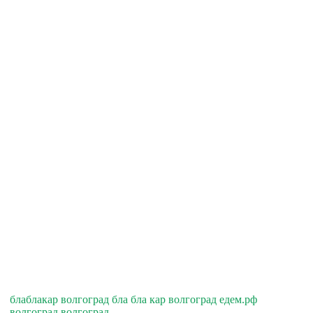
блаблакар волгоград бла бла кар волгоград едем.рф
волгоград волгоград