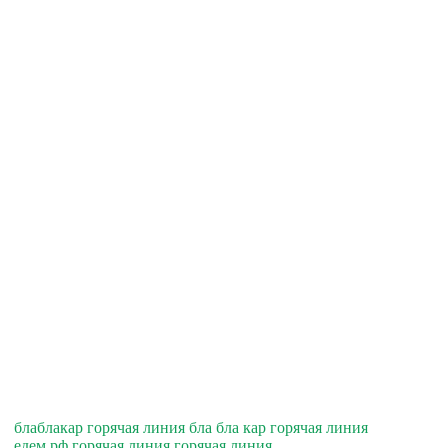
блаблакар горячая линия бла бла кар горячая линия
едем.рф горячая линия горячая линия