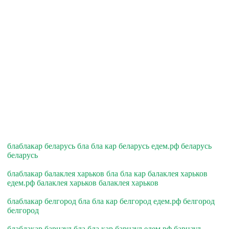
блаблакар беларусь бла бла кар беларусь едем.рф беларусь
беларусь
блаблакар балаклея харьков бла бла кар балаклея харьков
едем.рф балаклея харьков балаклея харьков
блаблакар белгород бла бла кар белгород едем.рф белгород
белгород
блаблакар барнаул бла бла кар барнаул едем.рф барнаул