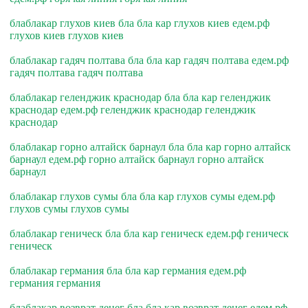
блаблакар глухов киев бла бла кар глухов киев едем.рф
глухов киев глухов киев
блаблакар гадяч полтава бла бла кар гадяч полтава едем.рф
гадяч полтава гадяч полтава
блаблакар геленджик краснодар бла бла кар геленджик
краснодар едем.рф геленджик краснодар геленджик
краснодар
блаблакар горно алтайск барнаул бла бла кар горно алтайск
барнаул едем.рф горно алтайск барнаул горно алтайск
барнаул
блаблакар глухов сумы бла бла кар глухов сумы едем.рф
глухов сумы глухов сумы
блаблакар геническ бла бла кар геническ едем.рф геническ
геническ
блаблакар германия бла бла кар германия едем.рф
германия германия
блаблакар возврат денег бла бла кар возврат денег едем.рф