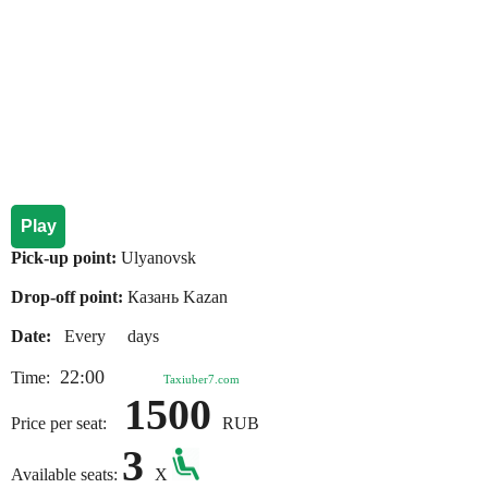
Play
Pick-up point:
Ulyanovsk
Drop-off point:
Казань Kazan
Date:
Every days
22:00
Time:
Taxiuber7.com
1500
Price per seat:
RUB
3
Available seats:
X