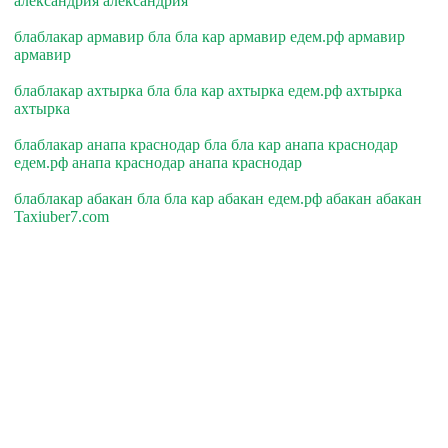
александрия александрия
блаблакар армавир бла бла кар армавир едем.рф армавир
армавир
блаблакар ахтырка бла бла кар ахтырка едем.рф ахтырка
ахтырка
блаблакар анапа краснодар бла бла кар анапа краснодар
едем.рф анапа краснодар анапа краснодар
блаблакар абакан бла бла кар абакан едем.рф абакан абакан
Taxiuber7.com