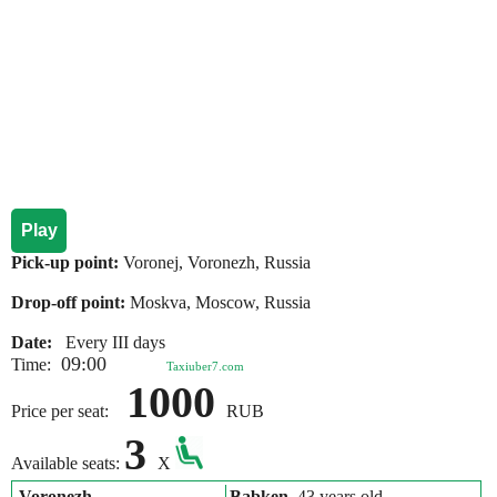
Play
Pick-up point:
Voronej, Voronezh, Russia
Drop-off point:
Moskva, Moscow, Russia
Date:
Every III days
09:00
Time:
Taxiuber7.com
1000
Price per seat:
RUB
3
Available seats:
X
Voronezh
Babken
, 43 years old