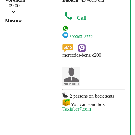
09:00
⇓
Call
Moscow
89056518772
mercedes-benz c200
2 persons on back seats
You can send box
Taxiuber7.com