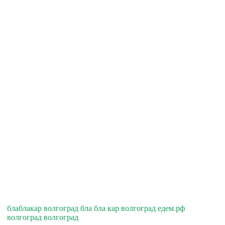
блаблакар волгоград бла бла кар волгоград едем.рф
волгоград волгоград