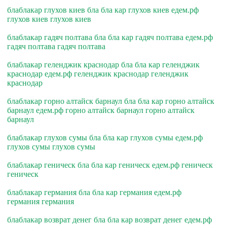
блаблакар глухов киев бла бла кар глухов киев едем.рф
глухов киев глухов киев
блаблакар гадяч полтава бла бла кар гадяч полтава едем.рф
гадяч полтава гадяч полтава
блаблакар геленджик краснодар бла бла кар геленджик
краснодар едем.рф геленджик краснодар геленджик
краснодар
блаблакар горно алтайск барнаул бла бла кар горно алтайск
барнаул едем.рф горно алтайск барнаул горно алтайск
барнаул
блаблакар глухов сумы бла бла кар глухов сумы едем.рф
глухов сумы глухов сумы
блаблакар геническ бла бла кар геническ едем.рф геническ
геническ
блаблакар германия бла бла кар германия едем.рф
германия германия
блаблакар возврат денег бла бла кар возврат денег едем.рф