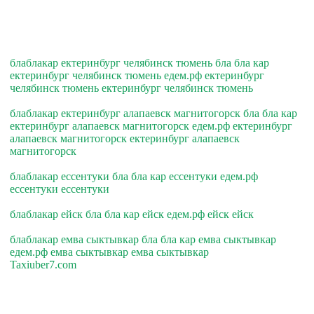
блаблакар ектеринбург челябинск тюмень бла бла кар
ектеринбург челябинск тюмень едем.рф ектеринбург
челябинск тюмень ектеринбург челябинск тюмень
блаблакар ектеринбург алапаевск магнитогорск бла бла кар
ектеринбург алапаевск магнитогорск едем.рф ектеринбург
алапаевск магнитогорск ектеринбург алапаевск
магнитогорск
блаблакар ессентуки бла бла кар ессентуки едем.рф
ессентуки ессентуки
блаблакар ейск бла бла кар ейск едем.рф ейск ейск
блаблакар емва сыктывкар бла бла кар емва сыктывкар
едем.рф емва сыктывкар емва сыктывкар
Taxiuber7.com