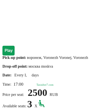
Play
Pick-up point:
воронеж, Voronezh Voronej, Voronezh
Drop-off point:
москва moskva
Date:
Every I, days
17:00
Time:
Taxiuber7.com
2500
Price per seat:
RUB
3
Available seats:
X