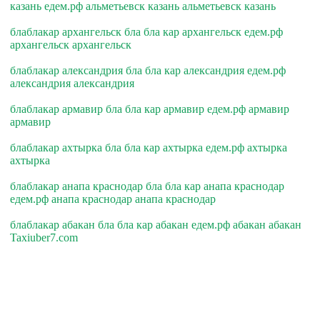
казань едем.рф альметьевск казань альметьевск казань
блаблакар архангельск бла бла кар архангельск едем.рф
архангельск архангельск
блаблакар александрия бла бла кар александрия едем.рф
александрия александрия
блаблакар армавир бла бла кар армавир едем.рф армавир
армавир
блаблакар ахтырка бла бла кар ахтырка едем.рф ахтырка
ахтырка
блаблакар анапа краснодар бла бла кар анапа краснодар
едем.рф анапа краснодар анапа краснодар
блаблакар абакан бла бла кар абакан едем.рф абакан абакан
Taxiuber7.com