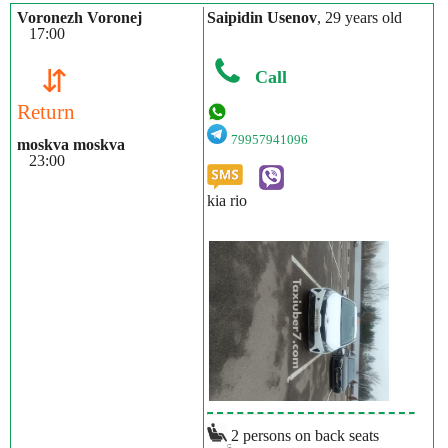
Voronezh Voronej
Saipidin Usenov
, 29 years old
17:00
⇵
Call
Return
79957941096
moskva moskva
23:00
kia rio
2 persons on back seats