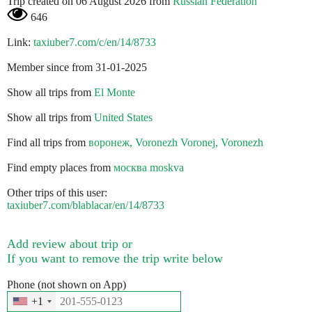
Trip created on 06 August 2026 from
Russian Federation
646
Link:
taxiuber7.com/c/en/14/8733
Member since from 31-01-2025
Show all trips from
El Monte
Show all trips from
United States
Find all trips from
воронеж, Voronezh Voronej, Voronezh
Find empty places from
москва moskva
Other trips of this user:
taxiuber7.com/blablacar/en/14/8733
Add review about trip or
If you want to remove the trip write below
Phone (not shown on App)
+1