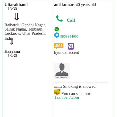
Uttarakhand
anil kumar
, 40 years old
13:30
⇓
Call
Raibareli, Gandhi Nagar,
Sainik Nagar, Telibagh,
Lucknow, Uttar Pradesh,
9958844605
India
⇓
Haryana
hyundai accent
13:30
Smoking is allowed
You can send box
Taxiuber7.com