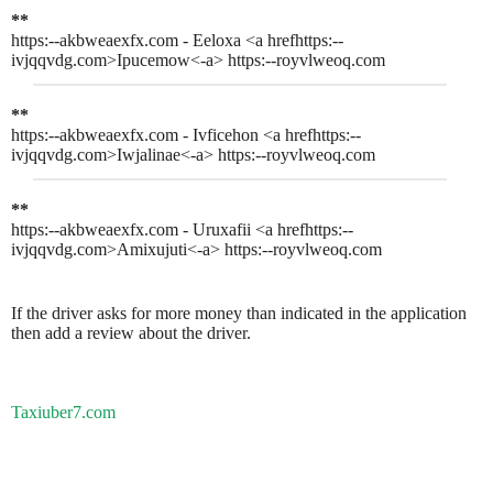
**
https:--akbweaexfx.com - Eeloxa <a hrefhttps:--
ivjqqvdg.com>Ipucemow<-a> https:--royvlweoq.com
**
https:--akbweaexfx.com - Ivficehon <a hrefhttps:--
ivjqqvdg.com>Iwjalinae<-a> https:--royvlweoq.com
**
https:--akbweaexfx.com - Uruxafii <a hrefhttps:--
ivjqqvdg.com>Amixujuti<-a> https:--royvlweoq.com
If the driver asks for more money than indicated in the application
then add a review about the driver.
Taxiuber7.com