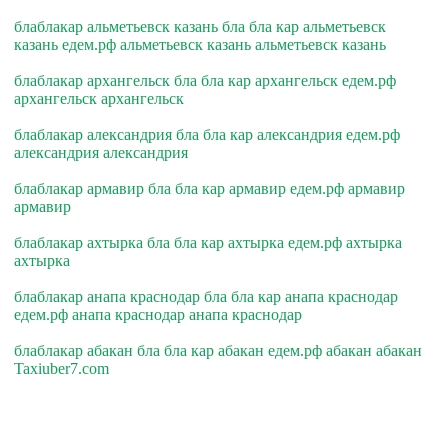
блаблакар альметьевск казань бла бла кар альметьевск
казань едем.рф альметьевск казань альметьевск казань
блаблакар архангельск бла бла кар архангельск едем.рф
архангельск архангельск
блаблакар александрия бла бла кар александрия едем.рф
александрия александрия
блаблакар армавир бла бла кар армавир едем.рф армавир
армавир
блаблакар ахтырка бла бла кар ахтырка едем.рф ахтырка
ахтырка
блаблакар анапа краснодар бла бла кар анапа краснодар
едем.рф анапа краснодар анапа краснодар
блаблакар абакан бла бла кар абакан едем.рф абакан абакан
Taxiuber7.com