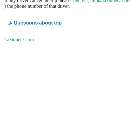
If any driver cancel the trip please
send us (
info@taxiuber7.com
)
the phone number of that driver.
📝
Questions about trip
Taxiuber7.com