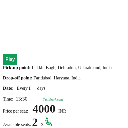
Play
Pick-up point:
Lakkhi Bagh, Dehradun, Uttarakhand, India
Drop-off point:
Faridabad, Haryana, India
Date:
Every I, days
13:30
Time:
Taxiuber7.com
4000
Price per seat:
INR
2
Available seats:
X