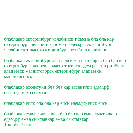
блаблакар ектеринбург челябинск тюмень бла бла кар
ектеринбург челябинск тюмень едем.рф ектеринбург
челябинск тюмень ектеринбург челябинск тюмень
блаблакар ектеринбург алапаевск магнитогорск бла бла кар
ектеринбург алапаевск магнитогорск едем.рф ектеринбург
алапаевск магнитогорск ектеринбург алапаевск
магнитогорск
блаблакар ессентуки бла бла кар ессентуки едем.рф
ессентуки ессентуки
блаблакар ейск бла бла кар ейск едем.рф ейск ейск
блаблакар емва сыктывкар бла бла кар емва сыктывкар
едем.рф емва сыктывкар емва сыктывкар
Taxiuber7.com