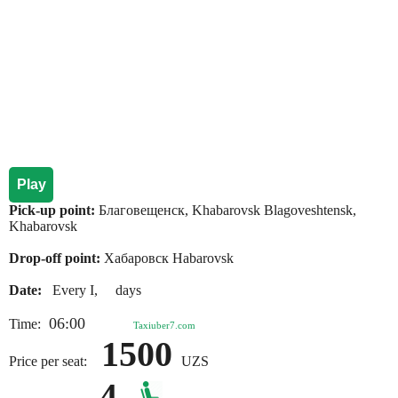
Play
Pick-up point:
Благовещенск, Khabarovsk Blagoveshtensk,
Khabarovsk
Drop-off point:
Хабаровск Habarovsk
Date:
Every I, days
06:00
Time:
Taxiuber7.com
1500
Price per seat:
UZS
4