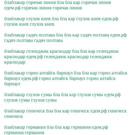
блаблакар горячая линия бла бла кар горячая линия
едем.рф горячая линия горячая линия
блаблакар глухов киев бла бла кар глухов киев едем.рф
глухов киев глухов киев
блаблакар гадяч полтава бла бла кар гадяч полтава едем.рф
гадяч полтава гадяч полтава
блаблакар геленджик краснодар бла бла кар геленджик
краснодар едем.рф геленджик краснодар геленджик
краснодар
блаблакар горно алтайск барнаул бла бла кар горно алтайск
барнаул едем.рф горно алтайск барнаул горно алтайск
барнаул
блаблакар глухов сумы бла бла кар глухов сумы едем.рф
глухов сумы глухов сумы
блаблакар геническ бла бла кар геническ едем.рф геническ
геническ
блаблакар германия бла бла кар германия едем.рф
германия германия