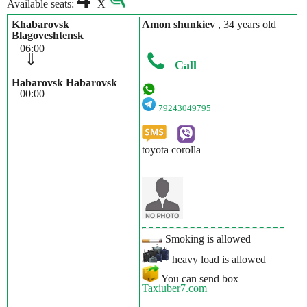
Available seats:
X
Khabarovsk
Amon shunkiev
, 34 years old
Blagoveshtensk
06:00
⇓
Call
Habarovsk Habarovsk
00:00
79243049795
toyota corolla
Smoking is allowed
heavy load is allowed
You can send box
Taxiuber7.com