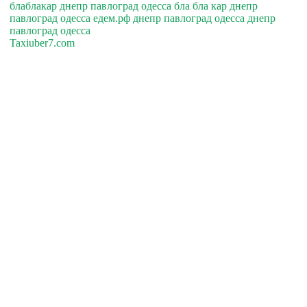
блаблакар днепр павлоград одесса бла бла кар днепр
павлоград одесса едем.рф днепр павлоград одесса днепр
павлоград одесса
Taxiuber7.com