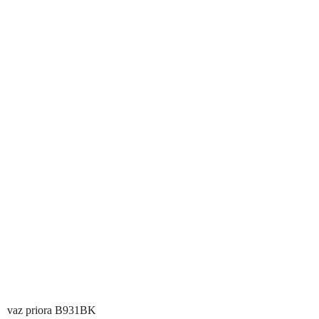
vaz priora B931BK