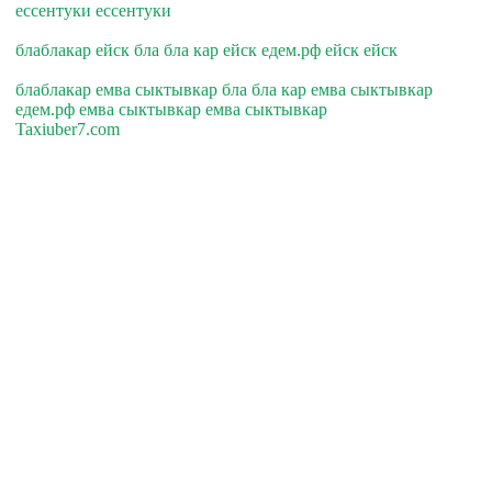
ессентуки ессентуки
блаблакар ейск бла бла кар ейск едем.рф ейск ейск
блаблакар емва сыктывкар бла бла кар емва сыктывкар
едем.рф емва сыктывкар емва сыктывкар
Taxiuber7.com