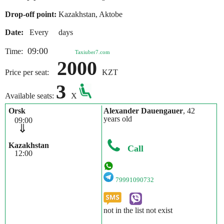
Drop-off point:
Kazakhstan, Aktobe
Date:
Every days
09:00
Time:
Taxiuber7.com
2000
Price per seat:
KZT
3
Available seats:
X
Orsk
Alexander Dauengauer
, 42
years old
09:00
⇓
Kazakhstan
Call
12:00
79991090732
not in the list not exist