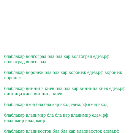
блаблакар волгоград бла бла кар волгоград едем.рф
волгоград волгоград
блаблакар воронеж бла бла кар воронеж едем.рф воронеж
воронеж
блаблакар винница киев бла бла кар винница киев едем.рф
винница киев винница киев
блаблакар вход бла бла кар вход едем.рф вход вход
блаблакар владимир бла бла кар владимир едем.рф
владимир владимир
блаблакар владивосток бла бла кар владивосток едем.рф