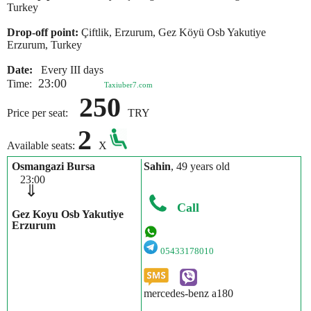
Turkey
Drop-off point:
Çiftlik, Erzurum, Gez Köyü Osb Yakutiye
Erzurum, Turkey
Date:
Every III days
23:00
Time:
Taxiuber7.com
250
Price per seat:
TRY
2
Available seats:
X
Osmangazi Bursa
Sahin
, 49 years old
23:00
⇓
Call
Gez Koyu Osb Yakutiye
Erzurum
05433178010
mercedes-benz a180