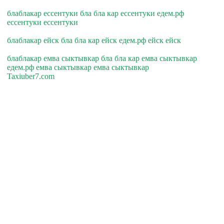
блаблакар ессентуки бла бла кар ессентуки едем.рф
ессентуки ессентуки
блаблакар ейск бла бла кар ейск едем.рф ейск ейск
блаблакар емва сыктывкар бла бла кар емва сыктывкар
едем.рф емва сыктывкар емва сыктывкар
Taxiuber7.com