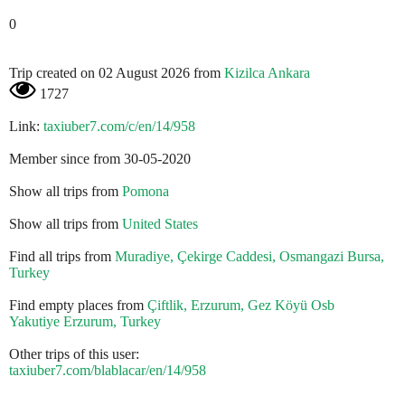
0
Trip created on 02 August 2026 from
Kizilca Ankara
1727
Link:
taxiuber7.com/c/en/14/958
Member since from 30-05-2020
Show all trips from
Pomona
Show all trips from
United States
Find all trips from
Muradiye, Çekirge Caddesi, Osmangazi Bursa,
Turkey
Find empty places from
Çiftlik, Erzurum, Gez Köyü Osb
Yakutiye Erzurum, Turkey
Other trips of this user:
taxiuber7.com/blablacar/en/14/958