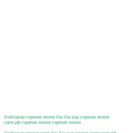
блаблакар горячая линия бла бла кар горячая линия
едем.рф горячая линия горячая линия
блаблакар глухов киев бла бла кар глухов киев едем.рф