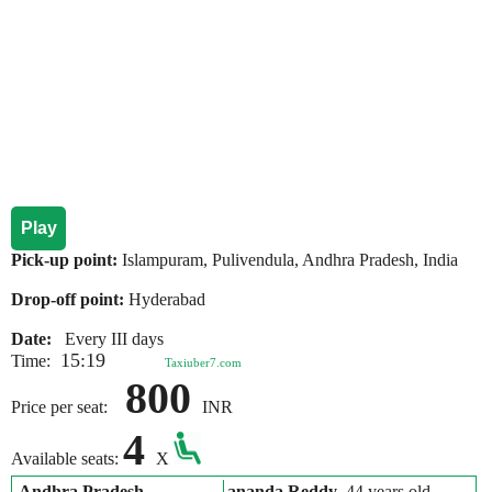
Play
Pick-up point:
Islampuram, Pulivendula, Andhra Pradesh, India
Drop-off point:
Hyderabad
Date:
Every III days
15:19
Time:
Taxiuber7.com
800
Price per seat:
INR
4
Available seats:
X
Andhra Pradesh
ananda Reddy
, 44 years old