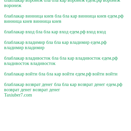
блаблакар воронеж бла бла кар воронеж едем.рф воронеж
воронеж
блаблакар винница киев бла бла кар винница киев едем.рф
винница киев винница киев
блаблакар вход бла бла кар вход едем.рф вход вход
блаблакар владимир бла бла кар владимир едем.рф
владимир владимир
блаблакар владивосток бла бла кар владивосток едем.рф
владивосток владивосток
блаблакар войти бла бла кар войти едем.рф войти войти
блаблакар возврат денег бла бла кар возврат денег едем.рф
возврат денег возврат денег
Taxiuber7.com