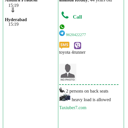
15:19
⇓
Call
Hyderabad
15:19
9620422277
toyota 4runner
2 persons on back seats
heavy load is allowed
Taxiuber7.com