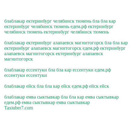
блаблакар ектеринбург челябинск тюмень бла бла кар
ектеринбург челябинск тюмень едем.рф ектеринбург
челябинск тюмень ектеринбург челябинск тюмень
блаблакар ектеринбург алапаевск магнитогорск бла бла кар
ектеринбург алапаевск магнитогорск едем.рф ектеринбург
алапаевск магнитогорск ектеринбург алапаевск
магнитогорск
блаблакар ессентуки бла бла кар ессентуки едем.рф
ессентуки ессентуки
блаблакар ейск бла бла кар ейск едем.рф ейск ейск
блаблакар емва сыктывкар бла бла кар емва сыктывкар
едем.рф емва сыктывкар емва сыктывкар
Taxiuber7.com