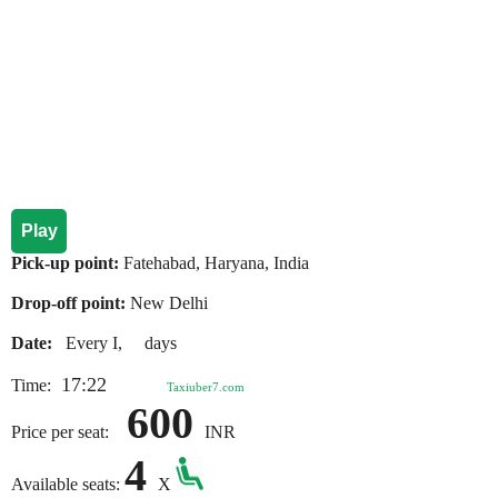
Play
Pick-up point:
Fatehabad, Haryana, India
Drop-off point:
New Delhi
Date:
Every I, days
17:22
Time:
Taxiuber7.com
600
Price per seat:
INR
4
Available seats:
X