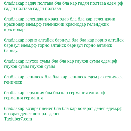
блаблакар гадяч полтава бла бла кар гадяч полтава едем.рф
гадяч полтава гадяч полтава
блаблакар геленджик краснодар бла бла кар геленджик
краснодар едем.рф геленджик краснодар геленджик
краснодар
блаблакар горно алтайск барнаул бла бла кар горно алтайск
барнаул едем.рф горно алтайск барнаул горно алтайск
барнаул
блаблакар глухов сумы бла бла кар глухов сумы едем.рф
глухов сумы глухов сумы
блаблакар геническ бла бла кар геническ едем.рф геническ
геническ
блаблакар германия бла бла кар германия едем.рф
германия германия
блаблакар возврат денег бла бла кар возврат денег едем.рф
возврат денег возврат денег
Taxiuber7.com