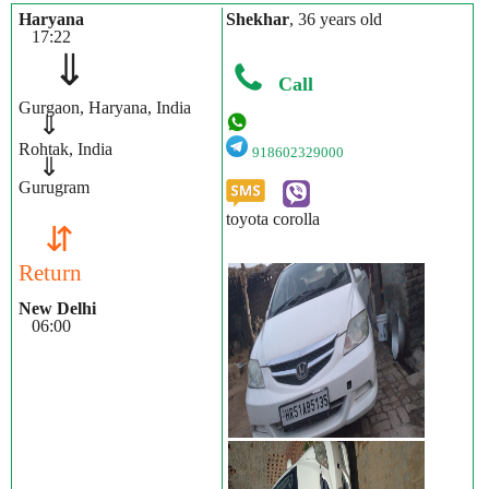
Haryana
Shekhar
, 36 years old
17:22
⇓
Call
Gurgaon, Haryana, India
⇓
Rohtak, India
918602329000
⇓
Gurugram
toyota corolla
⇵
Return
New Delhi
06:00