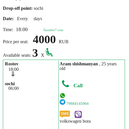
Drop-off point:
sochi
Date:
Every days
18:00
Time:
Taxiuber7.com
4000
Price per seat:
RUB
3
Available seats:
X
Rostov
Aram shishmanyan
, 25 years
old
18:00
⇓
sochi
Call
06:00
79884145964
volkswagen bora