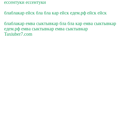
ессентуки ессентуки
блаблакар ейск бла бла кар ейск едем.рф ейск ейск
блаблакар емва сыктывкар бла бла кар емва сыктывкар
едем.рф емва сыктывкар емва сыктывкар
Taxiuber7.com