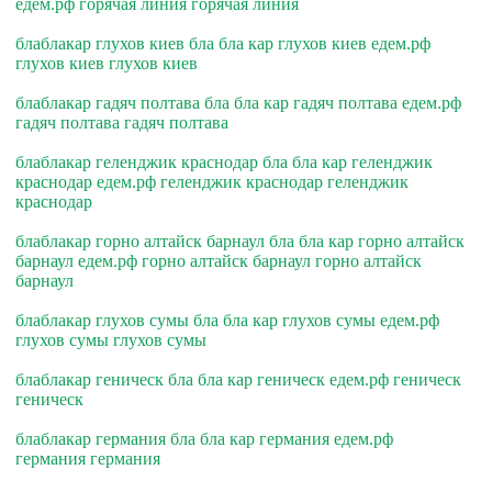
едем.рф горячая линия горячая линия
блаблакар глухов киев бла бла кар глухов киев едем.рф
глухов киев глухов киев
блаблакар гадяч полтава бла бла кар гадяч полтава едем.рф
гадяч полтава гадяч полтава
блаблакар геленджик краснодар бла бла кар геленджик
краснодар едем.рф геленджик краснодар геленджик
краснодар
блаблакар горно алтайск барнаул бла бла кар горно алтайск
барнаул едем.рф горно алтайск барнаул горно алтайск
барнаул
блаблакар глухов сумы бла бла кар глухов сумы едем.рф
глухов сумы глухов сумы
блаблакар геническ бла бла кар геническ едем.рф геническ
геническ
блаблакар германия бла бла кар германия едем.рф
германия германия