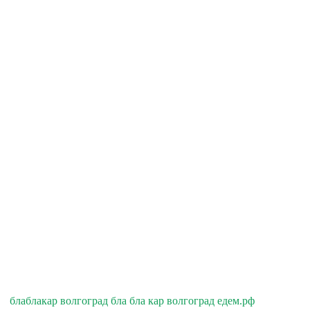
блаблакар волгоград бла бла кар волгоград едем.рф