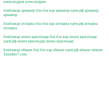
александрия александрия
блаблакар армавир бла бла кар армавир едем.рф армавир
армавир
блаблакар ахтырка бла бла кар ахтырка едем.рф ахтырка
ахтырка
блаблакар анапа краснодар бла бла кар анапа краснодар
едем.рф анапа краснодар анапа краснодар
блаблакар абакан бла бла кар абакан едем.рф абакан абакан
Taxiuber7.com