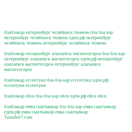
блаблакар ектеринбург челябинск тюмень бла бла кар
ектеринбург челябинск тюмень едем.рф ектеринбург
челябинск тюмень ектеринбург челябинск тюмень
блаблакар ектеринбург алапаевск магнитогорск бла бла кар
ектеринбург алапаевск магнитогорск едем.рф ектеринбург
алапаевск магнитогорск ектеринбург алапаевск
магнитогорск
блаблакар ессентуки бла бла кар ессентуки едем.рф
ессентуки ессентуки
блаблакар ейск бла бла кар ейск едем.рф ейск ейск
блаблакар емва сыктывкар бла бла кар емва сыктывкар
едем.рф емва сыктывкар емва сыктывкар
Taxiuber7.com