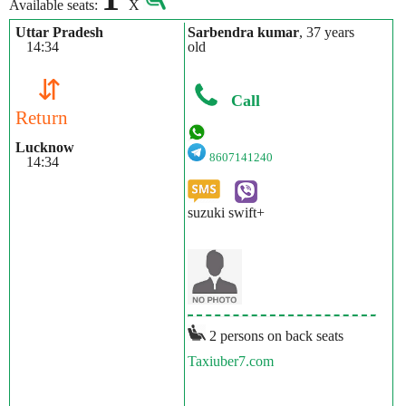
Available seats:
X
Uttar Pradesh
Sarbendra kumar
, 37 years
14:34
old
⇵
Call
Return
Lucknow
8607141240
14:34
suzuki swift+
2 persons on back seats
Taxiuber7.com