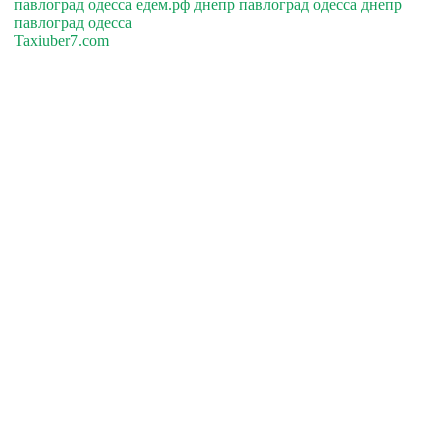
павлоград одесса едем.рф днепр павлоград одесса днепр
павлоград одесса
Taxiuber7.com