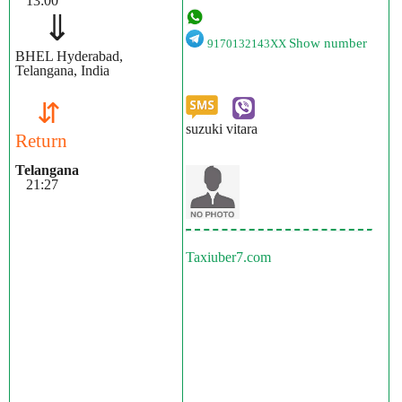
13:00
⇓
Show number
9170132143XX
BHEL Hyderabad,
Telangana, India
⇵
suzuki vitara
Return
Telangana
21:27
Taxiuber7.com