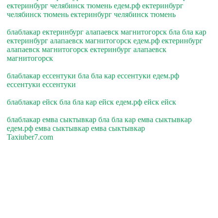
ектеринбург челябинск тюмень едем.рф ектеринбург
челябинск тюмень ектеринбург челябинск тюмень
блаблакар ектеринбург алапаевск магнитогорск бла бла кар
ектеринбург алапаевск магнитогорск едем.рф ектеринбург
алапаевск магнитогорск ектеринбург алапаевск
магнитогорск
блаблакар ессентуки бла бла кар ессентуки едем.рф
ессентуки ессентуки
блаблакар ейск бла бла кар ейск едем.рф ейск ейск
блаблакар емва сыктывкар бла бла кар емва сыктывкар
едем.рф емва сыктывкар емва сыктывкар
Taxiuber7.com