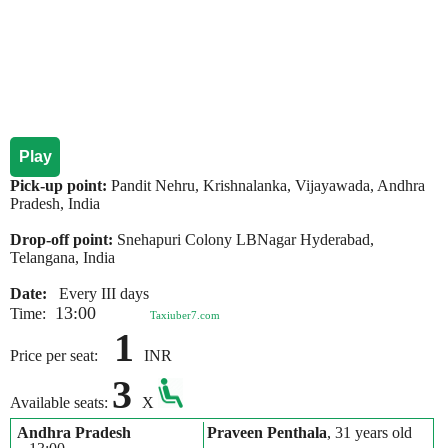
Play
Pick-up point:
Pandit Nehru, Krishnalanka, Vijayawada, Andhra
Pradesh, India
Drop-off point:
Snehapuri Colony LBNagar Hyderabad,
Telangana, India
Date:
Every III days
13:00
Time:
Taxiuber7.com
1
Price per seat:
INR
3
Available seats:
X
Andhra Pradesh
Praveen Penthala
, 31 years old