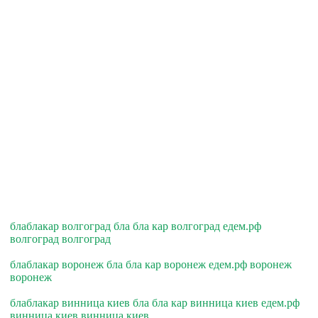
блаблакар волгоград бла бла кар волгоград едем.рф
волгоград волгоград
блаблакар воронеж бла бла кар воронеж едем.рф воронеж
воронеж
блаблакар винница киев бла бла кар винница киев едем.рф
винница киев винница киев