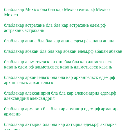
блаблакар Mexico бла бла кар Mexico едем.рф Mexico
Mexico
блаблакар астрахань бла бла кар астрахань едем.рф
астрахань астрахань
блаблакар анапа бла бла кар анапа едем.рф анапа анапа
блаблакар абакан бла бла кар абакан едем.рф абакан абакан
блаблакар альметьевск казань бла бла кар альметьевск
казань едем.рф альметьевск казань альметьевск казань
блаблакар архангельск бла бла кар архангельск едем.рф
архангельск архангельск
блаблакар александрия бла бла кар александрия едем.рф
александрия александрия
блаблакар армавир бла бла кар армавир едем.рф армавир
армавир
блаблакар ахтырка бла бла кар ахтырка едем.рф ахтырка
ахтырка