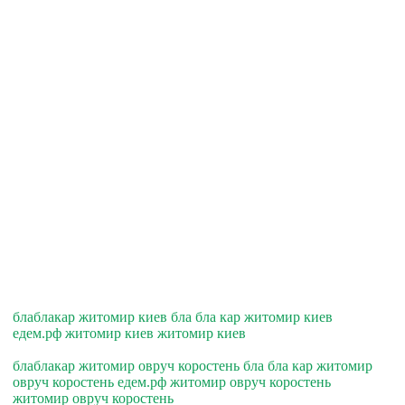
блаблакар житомир киев бла бла кар житомир киев
едем.рф житомир киев житомир киев
блаблакар житомир овруч коростень бла бла кар житомир
овруч коростень едем.рф житомир овруч коростень
житомир овруч коростень