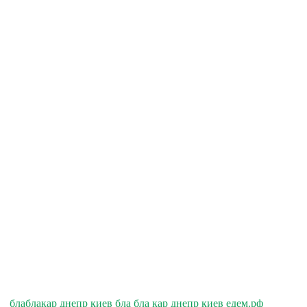
блаблакар днепр киев бла бла кар днепр киев едем.рф