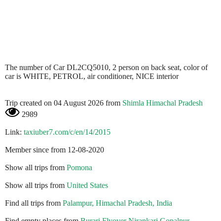
The number of Car DL2CQ5010, 2 person on back seat, color of
car is WHITE, PETROL, air conditioner, NICE interior
Trip created on 04 August 2026 from
Shimla Himachal Pradesh
2989
Link:
taxiuber7.com/c/en/14/2015
Member since from 12-08-2020
Show all trips from
Pomona
Show all trips from
United States
Find all trips from
Palampur, Himachal Pradesh, India
Find empty places from
Burari Flyover Nirankari Gopalpur,