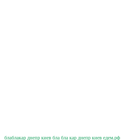
блаблакар днепр киев бла бла кар днепр киев едем.рф