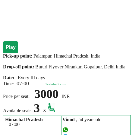
Play
Pick-up point:
Palampur, Himachal Pradesh, India
Drop-off point:
Burari Flyover Nirankari Gopalpur, Delhi India
Date:
Every III days
07:00
Time:
Taxiuber7.com
3000
Price per seat:
INR
3
Available seats:
X
Himachal Pradesh
Vinod
, 54 years old
07:00