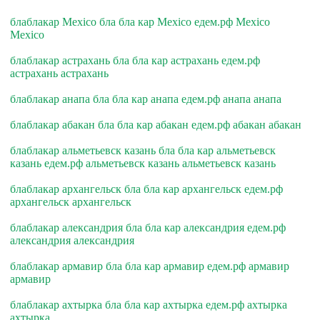
блаблакар Mexico бла бла кар Mexico едем.рф Mexico
Mexico
блаблакар астрахань бла бла кар астрахань едем.рф
астрахань астрахань
блаблакар анапа бла бла кар анапа едем.рф анапа анапа
блаблакар абакан бла бла кар абакан едем.рф абакан абакан
блаблакар альметьевск казань бла бла кар альметьевск
казань едем.рф альметьевск казань альметьевск казань
блаблакар архангельск бла бла кар архангельск едем.рф
архангельск архангельск
блаблакар александрия бла бла кар александрия едем.рф
александрия александрия
блаблакар армавир бла бла кар армавир едем.рф армавир
армавир
блаблакар ахтырка бла бла кар ахтырка едем.рф ахтырка
ахтырка