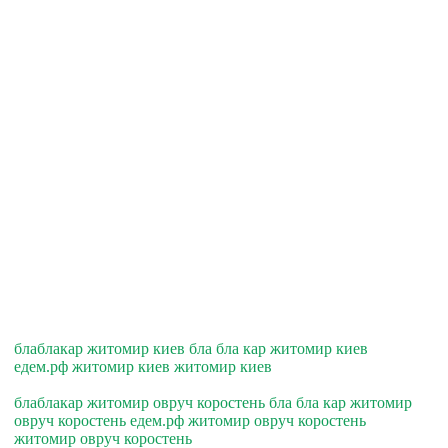
блаблакар житомир киев бла бла кар житомир киев
едем.рф житомир киев житомир киев
блаблакар житомир овруч коростень бла бла кар житомир
овруч коростень едем.рф житомир овруч коростень
житомир овруч коростень