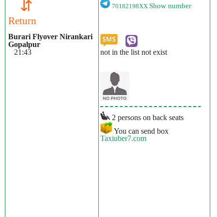
⇵
Show number
70182198XX
Return
Burari Flyover Nirankari
Gopalpur
not in the list not exist
21:43
2 persons on back seats
You can send box
Taxiuber7.com