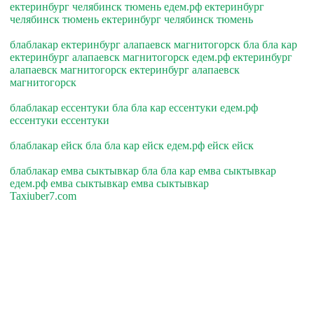
ектеринбург челябинск тюмень едем.рф ектеринбург
челябинск тюмень ектеринбург челябинск тюмень
блаблакар ектеринбург алапаевск магнитогорск бла бла кар
ектеринбург алапаевск магнитогорск едем.рф ектеринбург
алапаевск магнитогорск ектеринбург алапаевск
магнитогорск
блаблакар ессентуки бла бла кар ессентуки едем.рф
ессентуки ессентуки
блаблакар ейск бла бла кар ейск едем.рф ейск ейск
блаблакар емва сыктывкар бла бла кар емва сыктывкар
едем.рф емва сыктывкар емва сыктывкар
Taxiuber7.com