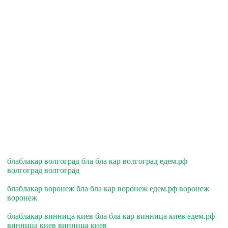
блаблакар волгоград бла бла кар волгоград едем.рф
волгоград волгоград
блаблакар воронеж бла бла кар воронеж едем.рф воронеж
воронеж
блаблакар винница киев бла бла кар винница киев едем.рф
винница киев винница киев