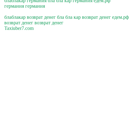
блаблакар германия бла бла кар германия едем.рф
германия германия
блаблакар возврат денег бла бла кар возврат денег едем.рф
возврат денег возврат денег
Taxiuber7.com