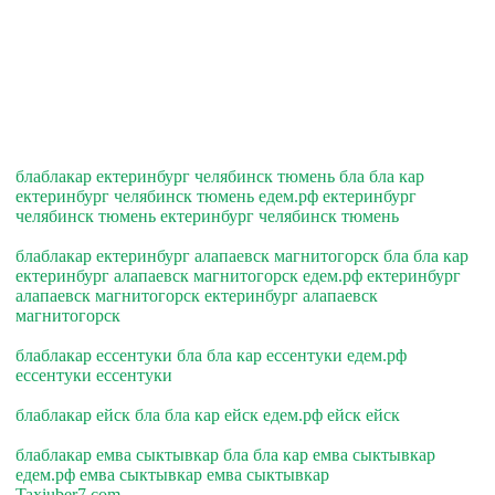
блаблакар ектеринбург челябинск тюмень бла бла кар
ектеринбург челябинск тюмень едем.рф ектеринбург
челябинск тюмень ектеринбург челябинск тюмень
блаблакар ектеринбург алапаевск магнитогорск бла бла кар
ектеринбург алапаевск магнитогорск едем.рф ектеринбург
алапаевск магнитогорск ектеринбург алапаевск
магнитогорск
блаблакар ессентуки бла бла кар ессентуки едем.рф
ессентуки ессентуки
блаблакар ейск бла бла кар ейск едем.рф ейск ейск
блаблакар емва сыктывкар бла бла кар емва сыктывкар
едем.рф емва сыктывкар емва сыктывкар
Taxiuber7.com