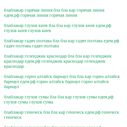
блаблакар горячая линия бла бла кар горячая линия
едем.рф горячая линия горячая линия
блаблакар глухов киев бла бла кар глухов киев едем.рф
глухов киев глухов киев
блаблакар гадяч полтава бла бла кар гадяч полтава едем.рф
гадяч полтава гадяч полтава
блаблакар геленджик краснодар бла бла кар геленджик
краснодар едем.рф геленджик краснодар геленджик
краснодар
блаблакар горно алтайск барнаул бла бла кар горно алтайск
барнаул едем.рф горно алтайск барнаул горно алтайск
барнаул
блаблакар глухов сумы бла бла кар глухов сумы едем.рф
глухов сумы глухов сумы
блаблакар геническ бла бла кар геническ едем.рф геническ
геническ