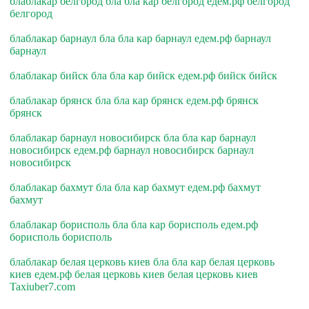
блаблакар белгород бла бла кар белгород едем.рф белгород
белгород
блаблакар барнаул бла бла кар барнаул едем.рф барнаул
барнаул
блаблакар бийск бла бла кар бийск едем.рф бийск бийск
блаблакар брянск бла бла кар брянск едем.рф брянск
брянск
блаблакар барнаул новосибирск бла бла кар барнаул
новосибирск едем.рф барнаул новосибирск барнаул
новосибирск
блаблакар бахмут бла бла кар бахмут едем.рф бахмут
бахмут
блаблакар борисполь бла бла кар борисполь едем.рф
борисполь борисполь
блаблакар белая церковь киев бла бла кар белая церковь
киев едем.рф белая церковь киев белая церковь киев
Taxiuber7.com