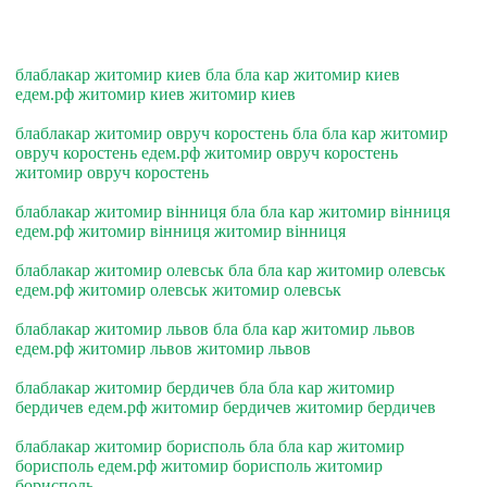
блаблакар житомир киев бла бла кар житомир киев
едем.рф житомир киев житомир киев
блаблакар житомир овруч коростень бла бла кар житомир
овруч коростень едем.рф житомир овруч коростень
житомир овруч коростень
блаблакар житомир вiнниця бла бла кар житомир вiнниця
едем.рф житомир вiнниця житомир вiнниця
блаблакар житомир олевськ бла бла кар житомир олевськ
едем.рф житомир олевськ житомир олевськ
блаблакар житомир львов бла бла кар житомир львов
едем.рф житомир львов житомир львов
блаблакар житомир бердичев бла бла кар житомир
бердичев едем.рф житомир бердичев житомир бердичев
блаблакар житомир борисполь бла бла кар житомир
борисполь едем.рф житомир борисполь житомир
борисполь