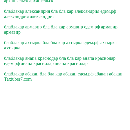
архангельск архангельск
блаблакар александрия бла бла кар александрия едем.рф
александрия александрия
блаблакар армавир бла бла кар армавир едем.рф армавир
армавир
блаблакар ахтырка бла бла кар ахтырка едем.рф ахтырка
ахтырка
блаблакар анапа краснодар бла бла кар анапа краснодар
едем.рф анапа краснодар анапа краснодар
блаблакар абакан бла бла кар абакан едем.рф абакан абакан
Taxiuber7.com