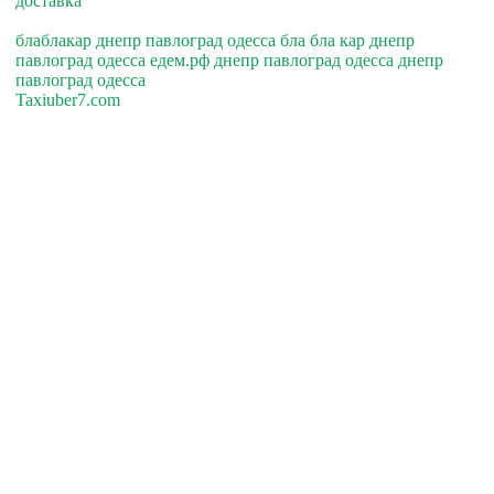
доставка
блаблакар днепр павлоград одесса бла бла кар днепр
павлоград одесса едем.рф днепр павлоград одесса днепр
павлоград одесса
Taxiuber7.com