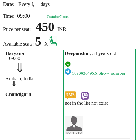
Date:
Every I, days
09:00
Time:
Taxiuber7.com
450
Price per seat:
INR
5
Available seats:
X
Haryana
Deepanshu
, 33 years old
09:00
⇓
Show number
189063649XX
Ambala, India
⇓
Chandigarh
not in the list not exist