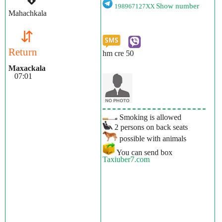
Show number
198967127XX
Mahachkala
⇵
Return
hm cre 50
Maxackala
07:01
Smoking is allowed
2 persons on back seats
possible with animals
You can send box
Taxiuber7.com