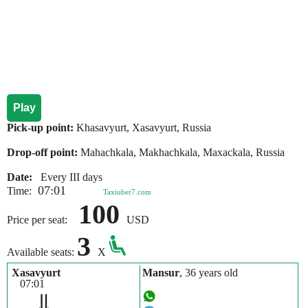
Play
Pick-up point:
Khasavyurt, Xasavyurt, Russia
Drop-off point:
Mahachkala, Makhachkala, Maxackala, Russia
Date:
Every III days
07:01
Time:
Taxiuber7.com
100
Price per seat:
USD
3
Available seats:
X
Xasavyurt
Mansur
, 36 years old
07:01
⇓