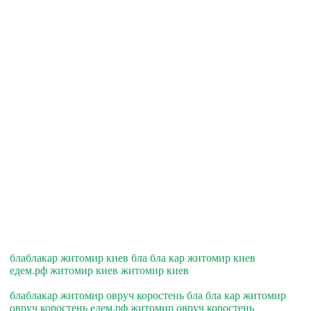
блаблакар житомир киев бла бла кар житомир киев
едем.рф житомир киев житомир киев
блаблакар житомир овруч коростень бла бла кар житомир
овруч коростень едем.рф житомир овруч коростень