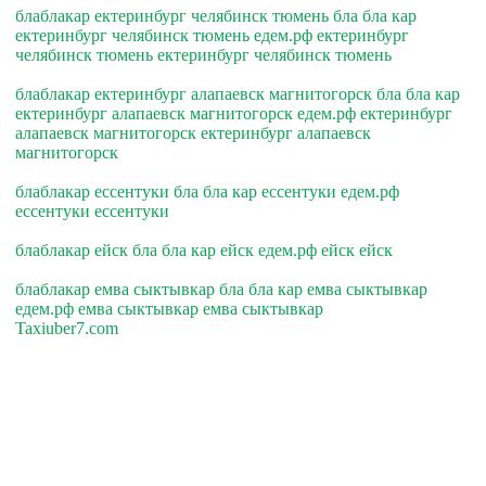
блаблакар ектеринбург челябинск тюмень бла бла кар
ектеринбург челябинск тюмень едем.рф ектеринбург
челябинск тюмень ектеринбург челябинск тюмень
блаблакар ектеринбург алапаевск магнитогорск бла бла кар
ектеринбург алапаевск магнитогорск едем.рф ектеринбург
алапаевск магнитогорск ектеринбург алапаевск
магнитогорск
блаблакар ессентуки бла бла кар ессентуки едем.рф
ессентуки ессентуки
блаблакар ейск бла бла кар ейск едем.рф ейск ейск
блаблакар емва сыктывкар бла бла кар емва сыктывкар
едем.рф емва сыктывкар емва сыктывкар
Taxiuber7.com