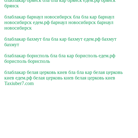
блаблакар брянск бла бла кар брянск едем.рф брянск
брянск
блаблакар барнаул новосибирск бла бла кар барнаул
новосибирск едем.рф барнаул новосибирск барнаул
новосибирск
блаблакар бахмут бла бла кар бахмут едем.рф бахмут
бахмут
блаблакар борисполь бла бла кар борисполь едем.рф
борисполь борисполь
блаблакар белая церковь киев бла бла кар белая церковь
киев едем.рф белая церковь киев белая церковь киев
Taxiuber7.com