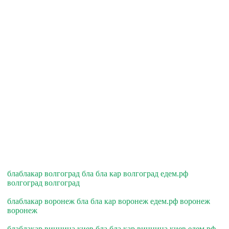
блаблакар волгоград бла бла кар волгоград едем.рф
волгоград волгоград
блаблакар воронеж бла бла кар воронеж едем.рф воронеж
воронеж
блаблакар винница киев бла бла кар винница киев едем.рф