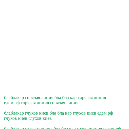
блаблакар горячая линия бла бла кар горячая линия
едем.рф горячая линия горячая линия
блаблакар глухов киев бла бла кар глухов киев едем.рф
глухов киев глухов киев
блаблакар гадяч полтава бла бла кар гадяч полтава едем.рф