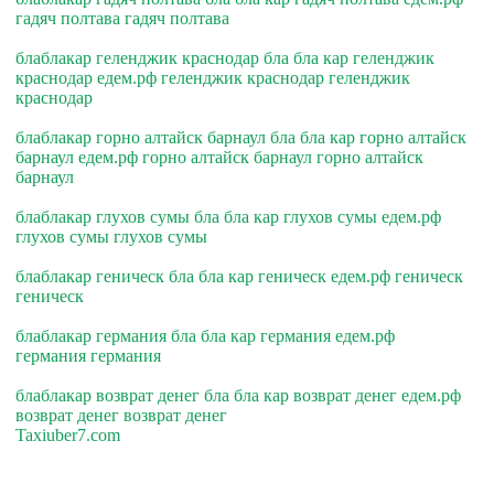
гадяч полтава гадяч полтава
блаблакар геленджик краснодар бла бла кар геленджик
краснодар едем.рф геленджик краснодар геленджик
краснодар
блаблакар горно алтайск барнаул бла бла кар горно алтайск
барнаул едем.рф горно алтайск барнаул горно алтайск
барнаул
блаблакар глухов сумы бла бла кар глухов сумы едем.рф
глухов сумы глухов сумы
блаблакар геническ бла бла кар геническ едем.рф геническ
геническ
блаблакар германия бла бла кар германия едем.рф
германия германия
блаблакар возврат денег бла бла кар возврат денег едем.рф
возврат денег возврат денег
Taxiuber7.com