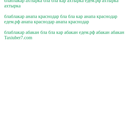
блаблакар ахтырка бла бла кар ахтырка едем.рф ахтырка
ахтырка
блаблакар анапа краснодар бла бла кар анапа краснодар
едем.рф анапа краснодар анапа краснодар
блаблакар абакан бла бла кар абакан едем.рф абакан абакан
Taxiuber7.com