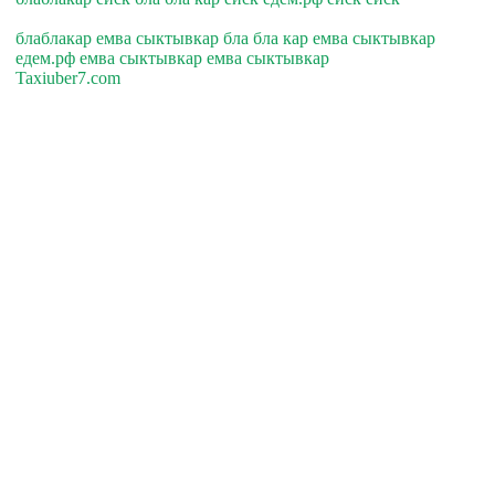
блаблакар емва сыктывкар бла бла кар емва сыктывкар
едем.рф емва сыктывкар емва сыктывкар
Taxiuber7.com