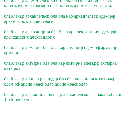
блаблакар альметьевск казань бла бла кар альметьевск
казань едем.рф альметьевск казань альметьевск казань
блаблакар архангельск бла бла кар архангельск едем.рф
архангельск архангельск
блаблакар александрия бла бла кар александрия едем.рф
александрия александрия
блаблакар армавир бла бла кар армавир едем.рф армавир
армавир
блаблакар ахтырка бла бла кар ахтырка едем.рф ахтырка
ахтырка
блаблакар анапа краснодар бла бла кар анапа краснодар
едем.рф анапа краснодар анапа краснодар
блаблакар абакан бла бла кар абакан едем.рф абакан абакан
Taxiuber7.com