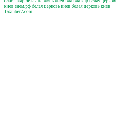
блаблакар белая церковь киев бла бла кар белая церковь
киев едем.рф белая церковь киев белая церковь киев
Taxiuber7.com