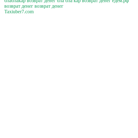
блаблакар возврат денег бла бла кар возврат денег едем.рф
возврат денег возврат денег
Taxiuber7.com