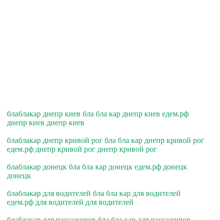
блаблакар днепр киев бла бла кар днепр киев едем.рф
днепр киев днепр киев
блаблакар днепр кривой рог бла бла кар днепр кривой рог
едем.рф днепр кривой рог днепр кривой рог
блаблакар донецк бла бла кар донецк едем.рф донецк
донецк
блаблакар для водителей бла бла кар для водителей
едем.рф для водителей для водителей
блаблакар для пассажиров бла бла кар для пассажиров