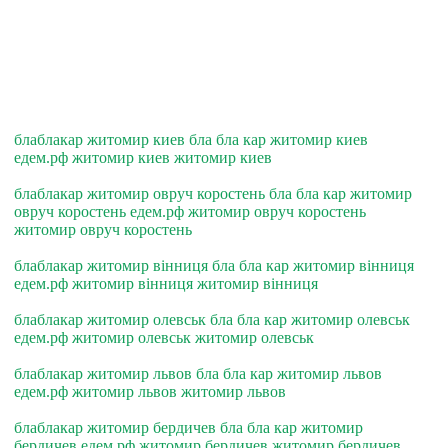
блаблакар житомир киев бла бла кар житомир киев
едем.рф житомир киев житомир киев
блаблакар житомир овруч коростень бла бла кар житомир
овруч коростень едем.рф житомир овруч коростень
житомир овруч коростень
блаблакар житомир вiнниця бла бла кар житомир вiнниця
едем.рф житомир вiнниця житомир вiнниця
блаблакар житомир олевськ бла бла кар житомир олевськ
едем.рф житомир олевськ житомир олевськ
блаблакар житомир львов бла бла кар житомир львов
едем.рф житомир львов житомир львов
блаблакар житомир бердичев бла бла кар житомир
бердичев едем.рф житомир бердичев житомир бердичев