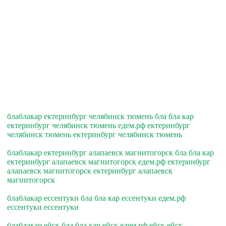
блаблакар ектеринбург челябинск тюмень бла бла кар
ектеринбург челябинск тюмень едем.рф ектеринбург
челябинск тюмень ектеринбург челябинск тюмень
блаблакар ектеринбург алапаевск магнитогорск бла бла кар
ектеринбург алапаевск магнитогорск едем.рф ектеринбург
алапаевск магнитогорск ектеринбург алапаевск
магнитогорск
блаблакар ессентуки бла бла кар ессентуки едем.рф
ессентуки ессентуки
блаблакар ейск бла бла кар ейск едем.рф ейск ейск