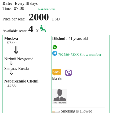
Date:
Every III days
07:00
Time:
Taxiuber7.com
2000
Price per seat:
USD
4
Available seats:
X
Moskva
Dilshod
, 41 years old
07:00
⇓
Show number
792586473XX
Nizhnii Novgorod
⇓
Samara, Russia
⇓
kia rio
Naberezhnie Chelni
23:00
Smoking is allowed