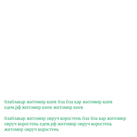
блаблакар житомир киев бла бла кар житомир киев
едем.рф житомир киев житомир киев
блаблакар житомир овруч коростень бла бла кар житомир
овруч коростень едем.рф житомир овруч коростень
житомир овруч коростень