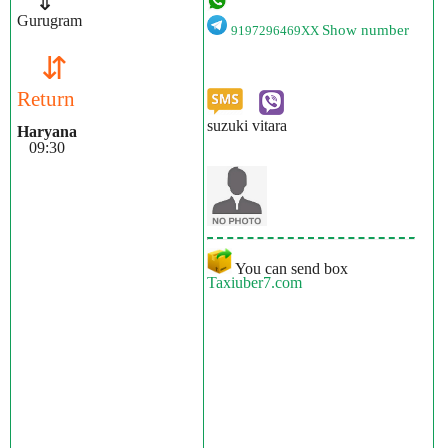
⇓
Gurugram
Show number
9197296469XX
⇵
Return
suzuki vitara
Haryana
09:30
You can send box
Taxiuber7.com