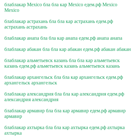
блаблакар Mexico бла бла кар Mexico едем.рф Mexico
Mexico
блаблакар астрахань бла бла кар астрахань едем.рф
астрахань астрахань
блаблакар анапа бла бла кар анапа едем.рф анапа анапа
блаблакар абакан бла бла кар абакан едем.рф абакан абакан
блаблакар альметьевск казань бла бла кар альметьевск
казань едем.рф альметьевск казань альметьевск казань
блаблакар архангельск бла бла кар архангельск едем.рф
архангельск архангельск
блаблакар александрия бла бла кар александрия едем.рф
александрия александрия
блаблакар армавир бла бла кар армавир едем.рф армавир
армавир
блаблакар ахтырка бла бла кар ахтырка едем.рф ахтырка
ахтырка