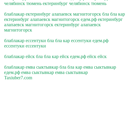
челябинск тюмень ектеринбург челябинск тюмень
блаблакар ектеринбург алапаевск магнитогорск бла бла кар
ектеринбург алапаевск магнитогорск едем.рф ектеринбург
алапаевск магнитогорск ектеринбург алапаевск
магнитогорск
блаблакар ессентуки бла бла кар ессентуки едем.рф
ессентуки ессентуки
блаблакар ейск бла бла кар ейск едем.рф ейск ейск
блаблакар емва сыктывкар бла бла кар емва сыктывкар
едем.рф емва сыктывкар емва сыктывкар
Taxiuber7.com