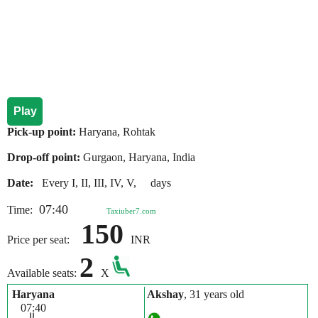
Play
Pick-up point:
Haryana, Rohtak
Drop-off point:
Gurgaon, Haryana, India
Date:
Every I, II, III, IV, V, days
07:40
Time:
Taxiuber7.com
150
Price per seat:
INR
2
Available seats:
X
Haryana
Akshay
, 31 years old
07:40