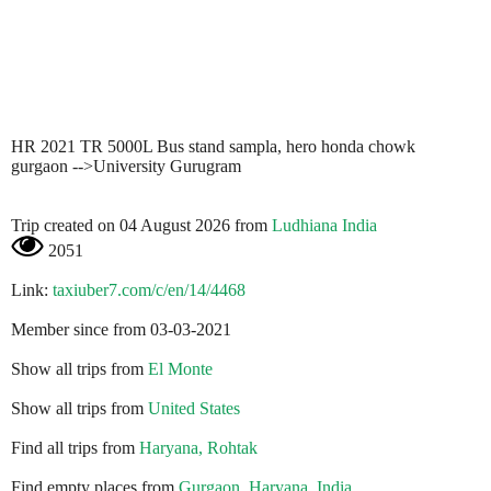
HR 2021 TR 5000L Bus stand sampla, hero honda chowk
gurgaon -->University Gurugram
Trip created on 04 August 2026 from
Ludhiana India
2051
Link:
taxiuber7.com/c/en/14/4468
Member since from 03-03-2021
Show all trips from
El Monte
Show all trips from
United States
Find all trips from
Haryana, Rohtak
Find empty places from
Gurgaon, Haryana, India