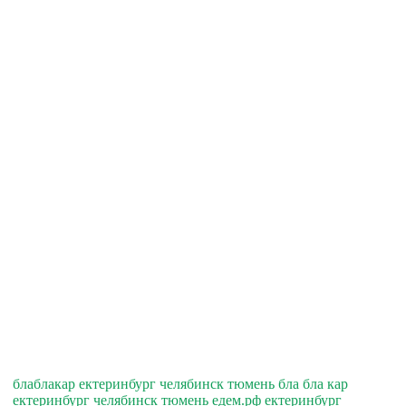
блаблакар ектеринбург челябинск тюмень бла бла кар
ектеринбург челябинск тюмень едем.рф ектеринбург