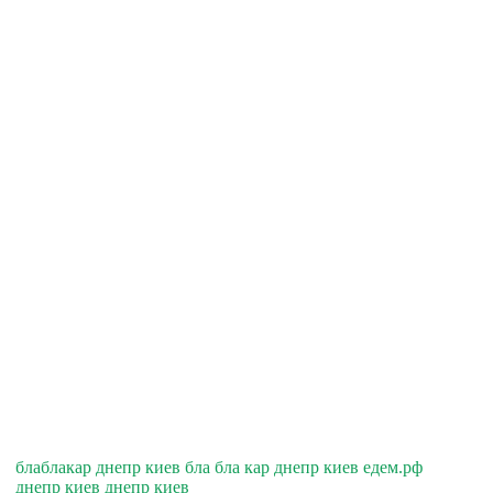
блаблакар днепр киев бла бла кар днепр киев едем.рф
днепр киев днепр киев