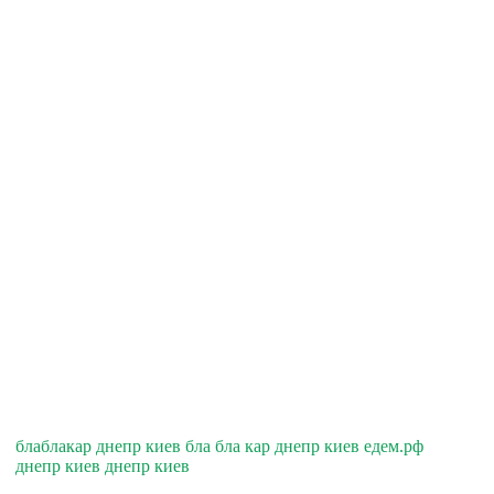
блаблакар днепр киев бла бла кар днепр киев едем.рф
днепр киев днепр киев