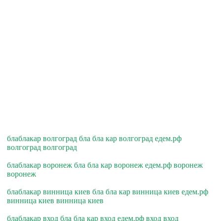
блаблакар волгоград бла бла кар волгоград едем.рф
волгоград волгоград
блаблакар воронеж бла бла кар воронеж едем.рф воронеж
воронеж
блаблакар винница киев бла бла кар винница киев едем.рф
винница киев винница киев
блаблакар вход бла бла кар вход едем.рф вход вход