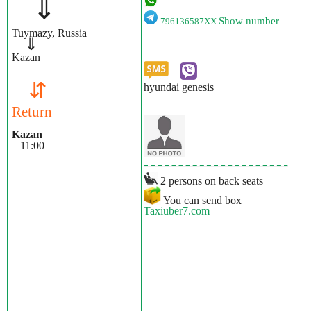
⇓
Show number
796136587XX
Tuymazy, Russia
⇓
Kazan
⇵
hyundai genesis
Return
Kazan
11:00
2 persons on back seats
You can send box
Taxiuber7.com