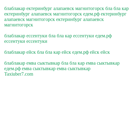
блаблакар ектеринбург алапаевск магнитогорск бла бла кар
ектеринбург алапаевск магнитогорск едем.рф ектеринбург
алапаевск магнитогорск ектеринбург алапаевск
магнитогорск
блаблакар ессентуки бла бла кар ессентуки едем.рф
ессентуки ессентуки
блаблакар ейск бла бла кар ейск едем.рф ейск ейск
блаблакар емва сыктывкар бла бла кар емва сыктывкар
едем.рф емва сыктывкар емва сыктывкар
Taxiuber7.com