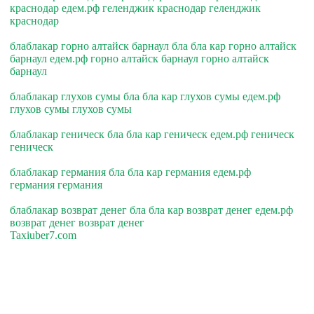
краснодар едем.рф геленджик краснодар геленджик
краснодар
блаблакар горно алтайск барнаул бла бла кар горно алтайск
барнаул едем.рф горно алтайск барнаул горно алтайск
барнаул
блаблакар глухов сумы бла бла кар глухов сумы едем.рф
глухов сумы глухов сумы
блаблакар геническ бла бла кар геническ едем.рф геническ
геническ
блаблакар германия бла бла кар германия едем.рф
германия германия
блаблакар возврат денег бла бла кар возврат денег едем.рф
возврат денег возврат денег
Taxiuber7.com