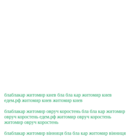
блаблакар житомир киев бла бла кар житомир киев
едем.рф житомир киев житомир киев
блаблакар житомир овруч коростень бла бла кар житомир
овруч коростень едем.рф житомир овруч коростень
житомир овруч коростень
блаблакар житомир вiнниця бла бла кар житомир вiнниця