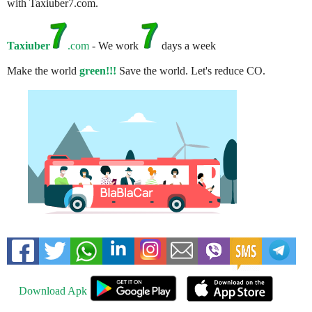
with Taxiuber7.com.
Taxiuber
.com
- We work
days a week
Make the world
green!!!
Save the world. Let's reduce CO.
Download Apk