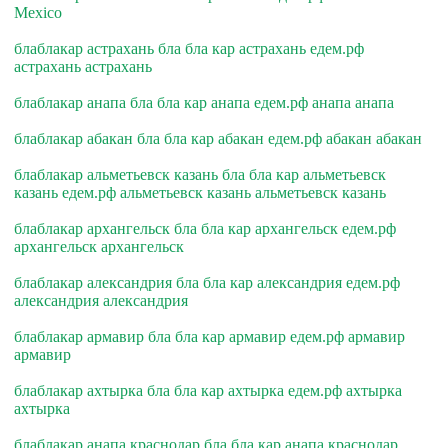
Mexico
блаблакар астрахань бла бла кар астрахань едем.рф
астрахань астрахань
блаблакар анапа бла бла кар анапа едем.рф анапа анапа
блаблакар абакан бла бла кар абакан едем.рф абакан абакан
блаблакар альметьевск казань бла бла кар альметьевск
казань едем.рф альметьевск казань альметьевск казань
блаблакар архангельск бла бла кар архангельск едем.рф
архангельск архангельск
блаблакар александрия бла бла кар александрия едем.рф
александрия александрия
блаблакар армавир бла бла кар армавир едем.рф армавир
армавир
блаблакар ахтырка бла бла кар ахтырка едем.рф ахтырка
ахтырка
блаблакар анапа краснодар бла бла кар анапа краснодар